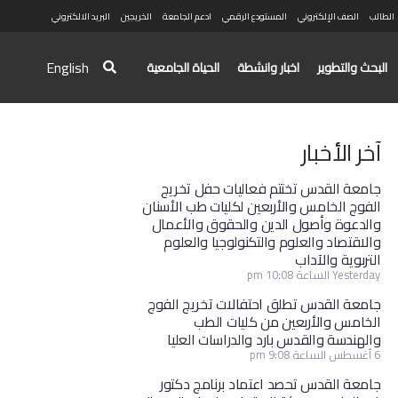
الطالب
الصف الإلكتروني
المستودع الرقمي
ادعم الجامعة
الخريجين
البريد الالكتروني
English
البحث والتطوير
اخبار وانشطة
الحياة الجامعية
آخر الأخبار
جامعة القدس تختتم فعاليات حفل تخريج
الفوج الخامس والأربعين لكليات طب الأسنان
والدعوة وأصول الدين والحقوق والأعمال
والاقتصاد والعلوم والتكنولوجيا والعلوم
التربوية والآداب
Yesterday الساعة 10:08 pm
جامعة القدس تطلق احتفالات تخريج الفوج
الخامس والأربعين من كليات الطب
والهندسة والقدس بارد والدراسات العليا
6 أغسطس الساعة 9:08 pm
جامعة القدس تحصد اعتماد برنامج دكتور