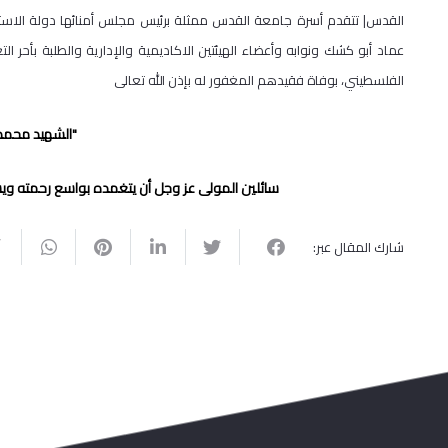
القدس| تتقدم أسرة جامعة القدس ممثلة برئيس مجلس أمنائها دولة الاستاذ
عماد أبو كشك ونوابه وأعضاء الهيئتين الاكاديمية والإدارية والطلبة بأحر
الفلسطيني، بوفاة فقيدهم المغفور له بإذن الله تعالى
"الشهيد محمد
سائلين المولى عز وجل أن يتغمده بواسع رحمته و​يسك
شارك المقال عبر: