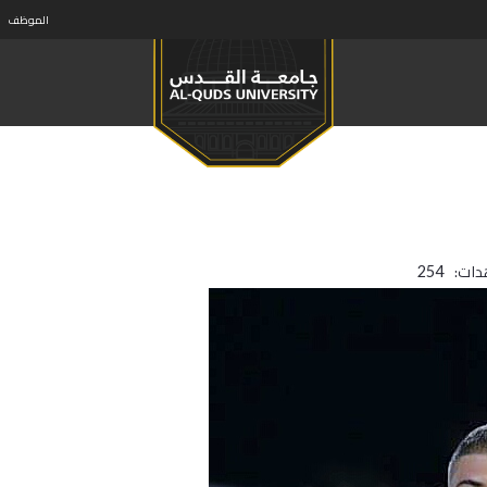
الموظف
دات:
254