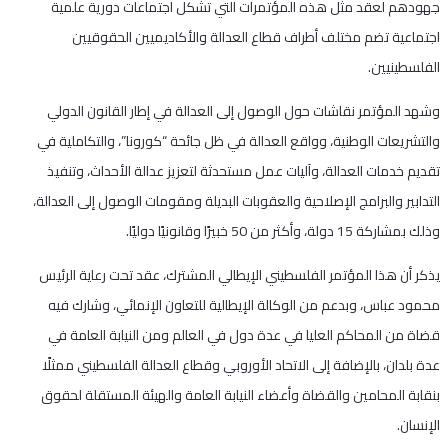
جهودهم لعقد مثل هذه المؤتمرات التي تشكل اجتماعات دورية علمية
اجتماعية تضم مختلف أطراف قطاع العدالة والأكاديميين الحقوقيين
الفلسطينيين.
وشهد المؤتمر نقاشات حول الوصول إلى العدالة في إطار القانون الدولي
والتشريعات الوطنية، وواقع العدالة في ظل جائحة “كورونا”، والتكاملية في
تقديم خدمات العدالة، وآليات عمل مستحدثة لتعزيز عدالة الأحداث، وتنفيذ
التدابير والبرامج الإصلاحية والعقوبات البديلة ومقومات الوصول إلى العدالة،
وذلك بمشاركة 15 دولة، وأكثر من 50 خبيرًا وقانونيًا دوليًا.
يذكر أن هذا المؤتمر الفلسطيني الإيطالي المشترك، عقد تحت رعاية الرئيس
محمود عباس، وبدعم من الوكالة الإيطالية للتعاون الإنمائي، وشارك فيه
قضاة من المحاكم العليا في عدة دول في العالم ومن النيابة العامة في
عدة بلدان، بالإضافة إلى الاتحاد الأوروبي وقطاع العدالة الفلسطيني ممثلًا
بنقابة المحامين والقضاة وأعضاء النيابة العامة والهيئة المستقلة لحقوق
الإنسان.