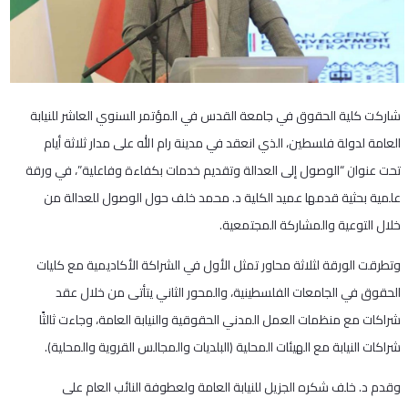
شاركت كلية الحقوق في جامعة القدس في المؤتمر السنوي العاشر للنيابة
العامة لدولة فلسطين، الذي انعقد في مدينة رام الله على مدار ثلاثة أيام
تحت عنوان “الوصول إلى العدالة وتقديم خدمات بكفاءة وفاعلية”، في ورقة
علمية بحثية قدمها عميد الكلية د. محمد خلف حول الوصول للعدالة من
خلال التوعية والمشاركة المجتمعية.
وتطرقت الورقة لثلاثة محاور تمثل الأول في الشراكة الأكاديمية مع كليات
الحقوق في الجامعات الفلسطينية، والمحور الثاني يتأتى من خلال عقد
شراكات مع منظمات العمل المدني الحقوقية والنيابة العامة، وجاءت ثالثًا
شراكات النيابة مع الهيئات المحلية (البلديات والمجالس القروية والمحلية).
وقدم د. خلف شكره الجزيل للنيابة العامة ولعطوفة النائب العام على