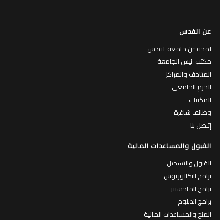
عن القدس
لمحة عن جامعة القدس
مكتب رئيس الجامعة
المتاحف والمراكز
الحرم الجامعي
المكتبات
وظائف شاغرة
إتـصل بنا
القبول والمساعدات المالية
القبول والتسجيل
برامج البكالوريوس
برامج الماجستير
برامج الدبلوم
المنح والمساعدات المالية