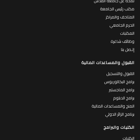
لمحة عن جامعة القدس
مكتب رئيس الجامعة
المتاحف والمراكز
الحرم الجامعي
المكتبات
وظائف شاغرة
إتـصل بنا
القبول والمساعدات المالية
القبول والتسجيل
برامج البكالوريوس
برامج الماجستير
برامج الدبلوم
المنح والمساعدات المالية
برنامج الزائر الدولي
الكليات والبرامج
الكليات