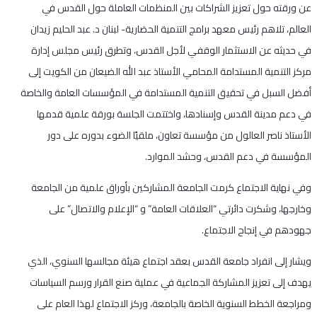
عن ورقته حول تعزيز الشراكات بين المنظمات العاملة حول القدس في
العالم، تلاهم رئيس معهد برامج التنمية الحضارية- لبنان د. عبد الحليم زيدان
في حديثه عن الاستثمار الوقفي لأجل القدس، وتطرق رئيس مجلس إدارة
مركز التنمية المستدامة المحامي الأستاذ عبد الله الضيعان من الكويت إلى
أفضل السبل في تحقيق التنمية المستدامة في المؤسسات العامة والخاصة
في دعم مدينة القدس وإسنادها، واختتمت الجلسة بورقة علمية قدمها
الأستاذ ناصر العالول من مؤسسة تعاون، ملقيًا الضوء بدوره على دور
المؤسسة في دعم القدس، وحشد الموارد.
وفي نهاية الاجتماع كرمت الجامعة المشاركين بأوراق علمية من الجامعة
وخارجها، وشكرت دائرتي “العلاقات العامة” و “الإعلام والاتصال” على
جهودهم في إنجاح الاجتماع.
ويشار إلى انفراد جامعة القدس بعقد اجتماع هيئة مجالسها السنوي، الذي
يهدف إلى تعزيز المشاركة الجماعية في عملية صنع القرار ورسم السياسات
ومراجعة الخطط السنوية الخاصة بالجامعة، وركز الاجتماع لهذا العام على