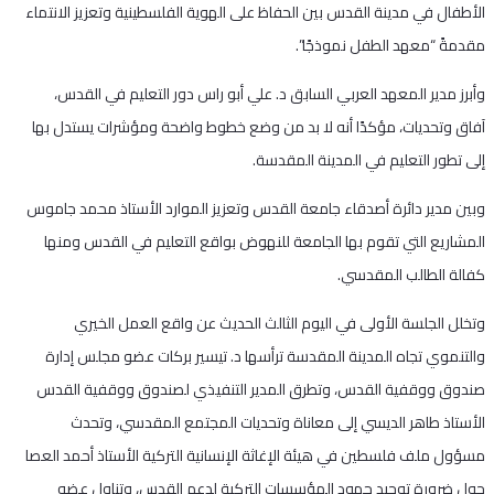
الأطفال في مدينة القدس بين الحفاظ على الهوية الفلسطينية وتعزيز الانتماء
مقدمةً “معهد الطفل نموذجًا”.
وأبرز مدير المعهد العربي السابق د. علي أبو راس دور التعليم في القدس،
آفاق وتحديات، مؤكدًا أنه لا بد من وضع خطوط واضحة ومؤشرات يستدل بها
إلى تطور التعليم في المدينة المقدسة.
وبين مدير دائرة أصدقاء جامعة القدس وتعزيز الموارد الأستاذ محمد جاموس
المشاريع التي تقوم بها الجامعة للنهوض بواقع التعليم في القدس ومنها
كفالة الطالب المقدسي.
وتخلل الجلسة الأولى في اليوم الثالث الحديث عن واقع العمل الخيري
والتنموي تجاه المدينة المقدسة ترأسها د. تيسير بركات عضو مجلس إدارة
صندوق ووقفية القدس، وتطرق المدير التنفيذي لصندوق ووقفية القدس
الأستاذ طاهر الديسي إلى معاناة وتحديات المجتمع المقدسي، وتحدث
مسؤول ملف فلسطين في هيئة الإغاثة الإنسانية التركية الأستاذ أحمد العصا
حول ضرورة توحيد جهود المؤسسات التركية لدعم القدس، وتناول عضو