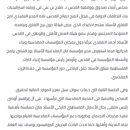
مجلس أمناء صندوق ووقفية القدس د. صلاح بن علي في ورقته استراتيجيات
بناء التحالفات الدولية في مجال المنح لصالح القدس، تلاه المدير التنفيذي لبرج
اللقلق الأستاذ منتصر ادكيدك الذي عرض فيلمًا حول برج اللقلق وبرامجه
المتنوعة للمجتمع، وقدم عضو هيئة العمل الأهلي والوطني في القدس
الأستاذ أحمد الصفدي عرضًا حول تمكين المؤسسات المقدسية وبناء
قدراتها، فيما استعرض مدير مؤسسة ابان المقدسية الأستاذ نور الشلبي برامج
وأنشطة المؤسسة في القدس، وأوضح رئيس مؤسسة إحياء التراث
الفلسطينية ميثاق الأستاذ خليل الرفاعي دور المؤسسة في حفظ الإرث
المقدسي.
وفي الجلسة الثانية التي حملت عنوان: سبل تعزيز الموارد المالية لتحقيق
التمكين والتنمية في المدينة المقدسة، التي ترأسها د. علي آل إبراهيم، أوصى
رئيس ملتقى رجال الأعمال الفلسطيني التركي الأستاذ مازن حساسنة بأهمية
تنفيذ مخرجات الاجتماع، وضرورة دعم المؤسسات المقدسية للقيام بواجبها
تجاه المدينة وأهلها، كما تحدث الباحث البحريني البروفيسور يوسف عبد الغفار