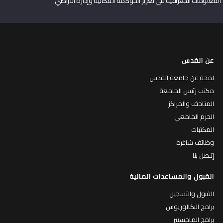
المعلومات الجغرافية في تعزيز الحوكمة المكانية وإدارة الأراضي
عن القدس
لمحة عن جامعة القدس
مكتب رئيس الجامعة
المتاحف والمراكز
الحرم الجامعي
المكتبات
وظائف شاغرة
إتـصل بنا
القبول والمساعدات المالية
القبول والتسجيل
برامج البكالوريوس
برامج الماجستير