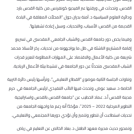
القدس، وتحدثت في ورقتها عبر الفيديو كونفرنس من كلية القدس بارد
ودائرة العلوم السياسية د. آمنة بدران حول “المحلاّت المغلقة في البلدة
القديمة من القدس: الأسباب، والتحديات، وسبل إعادة تشغيلها”.
وفيما يخص دور جامعة القدس والشباب الجامعي المقدسي في تسريع
إقامة المشاريع الناشئة في ظل ما يواجهونه من تحديات، ركز الأستاذ محمد
شريعة من كلية الأعمال والاقتصاد على المهارات المطلوبة لتعزيز قدرات
الشباب المقدسي متحدثًا عن دور الجامعة في تنشيط بيئة الأعمال الريادية.
وتناولت الجلسة الثانية موضوع “القطاع التعليمي”، وترأسها رئيس دائرة التربية
الخاصة د. سعيد عوض، وتحدث فيها النائب التنفيذي لرئيس الجامعة في حرم
مدينة القدس أ.د. عماد الخطيب عن “جامعة القدس بالقدس واستراتيجية
التطوير المرحلية 2022 – 2025″، مؤكدًا أنه رغم ما واجهته الجامعة من
تحديات استطاعت أن تتطور وتتميز وأن تؤدي دورها المجتمعي والتعليمي.
وتمحور حديث مديرة معهد الطفل د. بعاد الخالص عن التعليم في رياض