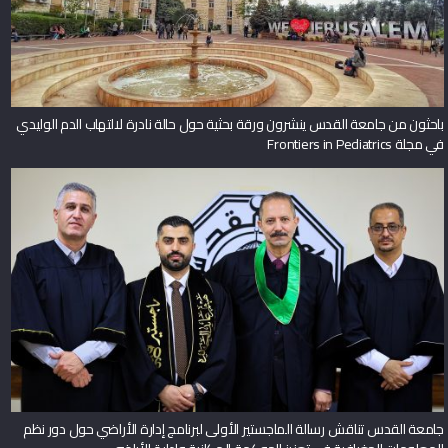
باحثون من جامعة القدس ينشرون ورقة بحثية حول حالة نادرة لالتهاب الدم الوليدي
في مجلة Frontiers in Pediatrics
جامعة القدس تناقش رسالة الماجستير الأولى لبرنامج إدارة الأراضي حول دور نظم