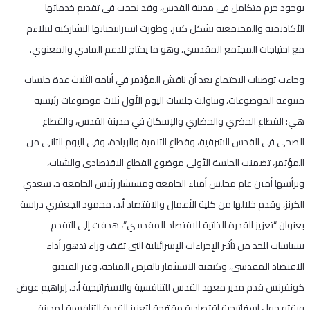
بوجود حرم متكامل في مدينة القدس، وقد نجحت في تقديم خدماتها
الأكاديمية والمجتمعية بشكل كبير، وطورت استراتيجياتها التشاركية لتتلاءم
مع احتياجات المجتمع المقدسي، وهو ما يحتاج للدعم المادي والمعنوي.
وجاءت توصيات الاجتماع بعد أن ناقش المؤتمر في أيامه الثلاث عدة جلسات
متنوعة الموضوعات، وتناولت جلسات اليوم الأول ثلاث موضوعات رئيسية
هي: القطاع الحضري والحضاري والإسكان في مدينة القدس، والقطاع
الصحي في القدس الشرقية، وقطاع التنمية والريادة، وفي اليوم الثاني من
المؤتمر، تضمنت الجلسة الأولى موضوع القطاع الاقتصادي والشباب،
وترأسها أمين عام مجلس أمناء الجامعة ومستشار رئيس الجامعة د. سعدي
الكرنز، وقدم خلالها من كلية الأعمال والاقتصاد أ.د. محمود الجعفري دراسة
بعنوان “تعزيز القدرة الذاتية للاقتصاد المقدسي”، هدفت إلى التقدم
بسياسات للحد من تأثير الإجراءات الإسرائيلية التي تقف وراء تدهور أداء
الاقتصاد المقدسي، وكيفية الاستثمار بالفرص المتاحة، وعبر الفيديو
كونفرنس قدم مدير معهد القدس للتنافسية والاستراتيجية أ.د. إبراهيم عوض
ورقته حول استراتيجية اقتصادية مقترحة لتعزيز القدرة التنافسية لمدينة