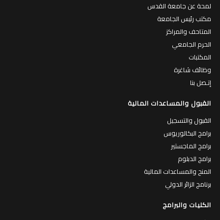
لمحة عن جامعة القدس
مكتب رئيس الجامعة
المتاحف والمراكز
الحرم الجامعي
المكتبات
وظائف شاغرة
إتـصل بنا
القبول والمساعدات المالية
القبول والتسجيل
برامج البكالوريوس
برامج الماجستير
برامج الدبلوم
المنح والمساعدات المالية
برنامج الزائر الدولي
الكليات والبرامج