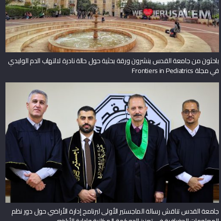
باحثون من جامعة القدس ينشرون ورقة بحثية حول حالة نادرة لالتهاب الدم الوليدي
في مجلة Frontiers in Pediatrics
جامعة القدس تناقش رسالة الماجستير الأولى لبرنامج إدارة الأراضي حول دور نظم
المعلومات الجغرافية في تعزيز الحوكمة المكانية وإدارة الأراضي