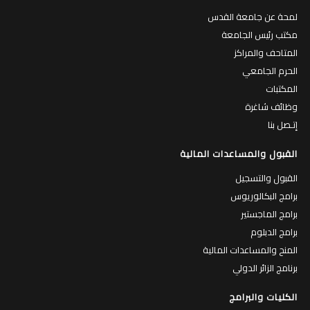
لمحة عن جامعة القدس
مكتب رئيس الجامعة
المتاحف والمراكز
الحرم الجامعي
المكتبات
وظائف شاغرة
إتـصل بنا
القبول والمساعدات المالية
القبول والتسجيل
برامج البكالوريوس
برامج الماجستير
برامج الدبلوم
المنح والمساعدات المالية
برنامج الزائر الدولي
الكليات والبرامج