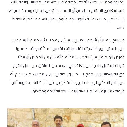
كما وهوجمت ساحات الأقصى مخلفة أضرار جسيمة للمصليات والمقتنيات
فيه، ليتغاضى الاحتلال بذلك عن أن المسجد الأقصى المبارك وساحاته موقع
تراث عالمي حسب تصنيف اليونسكو، ويتوجّب على السلطة الفعليّة الحفاظ
عليه.
واستنتج التقرير أن شرطة الاحتلال الإسرائيلي قامت بشن حملة شرسة على
كل ما يمثل الهوية العربيّة الفلسطينيّة بالقدس المحتلّة بهدف طمسها
وفرض الهيمنة الإسرائيلية على المدينة، وأنّه كان من الممكن أن تتجنّب
شرطة الاحتلال اللجوء إلى العنف في العديد من الأماكن، من خلال احترام
حق الفلسطينيين بالتجمع السلمي والاحتفال بليالي رمضان كما كل عام، أو
من خلال التصدّي لهجمات اليهود المتطرفين على البلدة القديمة وسكّانها
وإيقاف مسيرة الأعلام الاستفزازيّة بالبلدة القديمة ومحيطها.