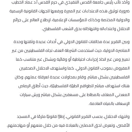
وأكد نائب رئيس جامعة القدس التنفيذي في حرم القدس أ.د عماد الخطيب
ضرورة توثيق هذه الاعتداءات غير المبررة ورفعها للجهات القانونية الرسمية
والدولية المختصة وكذلك للمؤسسات الإعلامية، لإطلاع العالم على جرائم
الاحتلال واعتداءاته وانتهاكاته بحق الشعب الفلسطيني.
وبين التقرير عدة مخالفات للقانون الدولي في أحداث عديدة وثقتها وحدة
المناصرة الدولية، حيث استخدمت الشرطة العنف تجاه الفلسطينيين من غير
تمييز ومن غير اتخاذ إجراءات احتياطية أو وقائية وبشكل غير متناسب كما
المفروض بموجب القانون الدولي. كما واستهدف الاحتلال الصحفيين
الفلسطينيين بشكل مباشر، وقام بمحاولات عديدة لعرقلة عملهم، وكان
هناك استهداف مباشر للطواقم الطبيّة الفلسطينيّة، حيث أطلق الرصاص
المعدني المغلف بالمطاط على مسعفين بشكل مباشر ورش سيارات
الإسعاف بالمياه العادمة.
وانتهك الاحتلال، بحسب التقرير القانوني، إطارًا قانونيًا ملزمًا في المسجد
الأقصى، وتعرض لحق المصلين بالعبادة فيه من خلال منعهم أو مهاجمتهم،