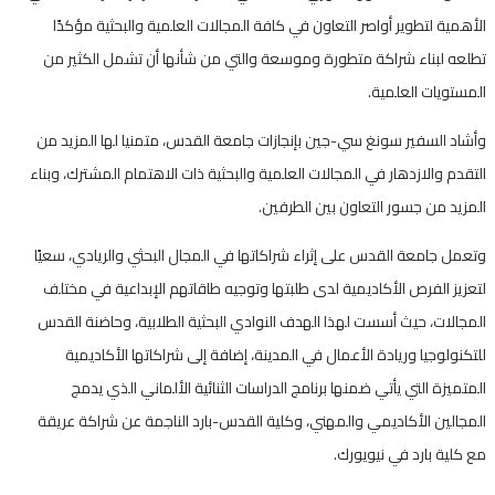
الأهمية لتطوير أواصر التعاون في كافة المجالات العلمية والبحثية مؤكدًا
تطلعه لبناء شراكة متطورة وموسعة والتي من شأنها أن تشمل الكثير من
المستويات العلمية.
وأشاد السفير سونغ سي-جين بإنجازات جامعة القدس، متمنيا لها المزيد من
التقدم والازدهار في المجالات العلمية والبحثية ذات الاهتمام المشترك، وبناء
المزيد من جسور التعاون بين الطرفين.
وتعمل جامعة القدس على إثراء شراكاتها في المجال البحثي والريادي، سعيًا
لتعزيز الفرص الأكاديمية لدى طلبتها وتوجيه طاقاتهم الإبداعية في مختلف
المجالات، حيث أسست لهذا الهدف النوادي البحثية الطلابية، وحاضنة القدس
للتكنولوجيا وريادة الأعمال في المدينة، إضافة إلى شراكاتها الأكاديمية
المتميزة التي يأتي ضمنها برنامج الدراسات الثنائية الألماني الذي يدمج
المجالين الأكاديمي والمهني، وكلية القدس-بارد الناجمة عن شراكة عريقة
مع كلية بارد في نيويورك.