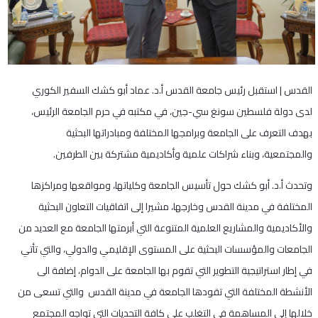
القدس | استقبل رئيس جامعة القدس أ.د. عماد أبو كشك السفير الكوري
لدى دولة فلسطين سونغ سي-جين، في مكتبه في حرم الجامعة الرئيس،
بهدف التعرف على الجامعة وبرامجها المختلفة ومبادراتها البحثية
والمجتمعية، وبناء شراكات علمية وأكاديمية مشتركة بين الطرفين.
وتحدث أ.د. أبو كشك حول تأسيس الجامعة وكلياتها، ومواقعها ومراكزها
المختلفة في مدينة القدس وخارجها، مشيرا إلى اتفاقيات التعاون البحثية
والأكاديمية والمشاريع العلمية المتنوعة التي أبرمتها الجامعة مع العديد من
الجامعات والمؤسسات البحثية على المستوى الإقليمي والدولي، والتي تأتي
في إطار استراتيجية التطوير التي تقوم بها الجامعة على الدوام، إضافة الى
الأنشطة المختلفة التي تقودها الجامعة في مدينة القدس والتي تسعى من
خلالها إلى المساهمة في التغلب على كافة التحديات التي تواجه المجتمع