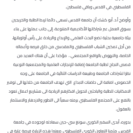
الفلسطيني في القدس وباقي فلسطين.
وأوضح أ.د. أبو كشك أن جامعة القدس تسعى دائما لربط الطلبة والخريجين
بسوق العمل عبر شراكاتها الأكاديمية المتنوعة، إلى جانب عملها على بناء
بيئة جامعية بحثية تضع البحث العلمي والإبداع والريادة على رأس أولوياتها،
من أجل تمكين الشباب الفلسطيني والمقدسي من خلق فرصه وأعماله
الخاصة، والنهوض بالواقع المجتمعي ، مؤكدا على أن هناك العديد من
قصص النجاح لطلبة الجامعة إضافة للإنجازات العلمية والمجتمعية النوعية
نظرا لشراكات الجامعة وطبيعة الدراسات الثنائية في الجامعة على وجه
الخصوص، اضافة الى حاضنات الابداع التي تهدف الجامعة من خلالها الى توفير
الامكانيات للطلبة والباحثين لتحويل افكارهم الريادية الى مشاريع اعمال تعود
بالنفع على المجتمع الفلسطيني برمته سعياً الى التطور والازدهار والاستثمار
بالعقول.
بدوره، أبدى السفير الكوري سونغ سي-جين سعادته لوجوده في جامعة
القدس، مثمنا التعاون الكوري الفلسطيني، معتبرا هذه الزيارة فرصة غاية في