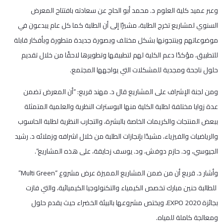
وعبر عميد كلية العلوم د. محمد أبو الحاج عن سعادته بافتتاح المعرض
السنوي لمشاريع تخرج الطلبة، مشيرًا إلى أن الطلبة كما كل عام يبدعون في
موضوعاتهم وينتجونها بشكل مختلف وبصورة جديدة متطورة وبأفكار قابلة
للتطبيق، مؤكدًا دعم الكلية لهم لتطبيقها وتطويرها لاحقًا من خلال تقديم
حلول ناجحة ومجدية للمشكلات التي يواجهها المجتمع.
ومن لجنة الإشراف على المشاريع قال د. مهند قريع: “أن المعرض تضمن
عدة زوايا مختلفة لطلبة الكلية منها البوسترات النظرية والعلمية المتمثلة
ببعض المنتجات والكريمات الخاصة بالبشرة، والتجارب النظرية لطلبة الحاسوب
والرياضيات والفيزياء، مشيدًا بإنجازات الطلبة من خلال اشرافه وزملائه د. رشيد
الجيوسي، ود. حازم دوفش، ود. يوسف زحايقة، على هذه المشاريع”.
وأشار د. قريع أن من ضمن المشاريع المميزة عرض مشروع “Multi Green”
للطالبة حنين مبارك تخصص الكيمياء والتكنولوجيا الكيميائية، والتي فازت
بجائزة EXPO 2020، ويختص مشروعها بالبيئة الخضراء حيث يقدم حلول
ومعالجة كاملة للمياه.