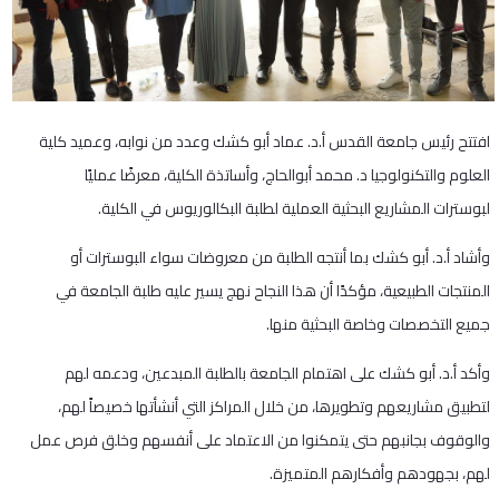
افتتح رئيس جامعة القدس أ.د. عماد أبو كشك وعدد من نوابه، وعميد كلية
العلوم والتكنولوجيا د. محمد أبوالحاج، وأساتذة الكلية، معرضًا عمليًا
لبوسترات المشاريع البحثية العملية لطلبة البكالوريوس في الكلية.
وأشاد أ.د. أبو كشك بما أنتجه الطلبة من معروضات سواء البوسترات أو
المنتجات الطبيعية، مؤكدًا أن هذا النجاح نهج يسير عليه طلبة الجامعة في
جميع التخصصات وخاصة البحثية منها.
وأكد أ.د. أبو كشك على اهتمام الجامعة بالطلبة المبدعين، ودعمه لهم
لتطبيق مشاريعهم وتطويرها، من خلال المراكز التي أنشأتها خصيصاً لهم،
والوقوف بجانبهم حتى يتمكنوا من الاعتماد على أنفسهم وخلق فرص عمل
لهم، بجهودهم وأفكارهم المتميزة.