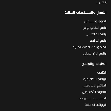
إتـصل بنا
القبول والمساعدات المالية
القبول والتسجيل
برامج البكالوريوس
برامج الماجستير
برامج الدبلوم
المنح والمساعدات المالية
برنامج الزائر الدولي
الكليات والبرامج
الكليات
البرامج الاكاديمية
الطاقم الاكاديمي
التقويم الأكاديمي
المساقات المطروحة
الهواتف الداخلية