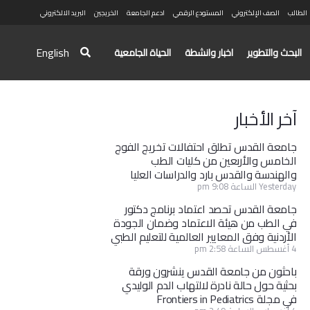
الطالب
الصف الإلكتروني
المستودع الرقمي
ادعم الجامعة
الخريجين
البريد الالكتروني
English
البحث والتطوير
اخبار وانشطة
الحياة الجامعية
آخر الأخبار
جامعة القدس تطلق احتفالات تخريج الفوج
الخامس والأربعين من كليات الطب
والهندسة والقدس بارد والدراسات العليا
Yesterday الساعة 9:08 pm
جامعة القدس تحصد اعتماد برنامج دكتور
في الطب من هيئة الاعتماد وضمان الجودة
الأردنية وفق المعايير العالمية للتعليم الطبي
4 أغسطس الساعة 2:58 pm
باحثون من جامعة القدس ينشرون ورقة
بحثية حول حالة نادرة لالتهاب الدم الوليدي
في مجلة Frontiers in Pediatrics