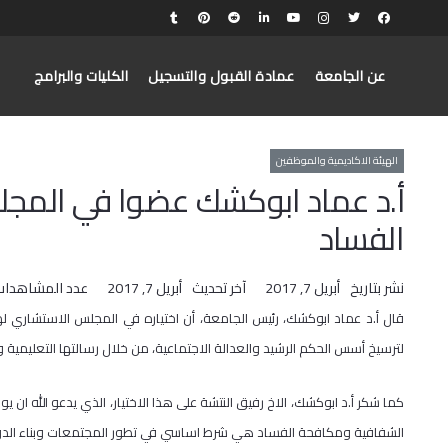
عن الجامعة
عمادة القبول والتسجيل
الكليات والبرامج
الهيئة الاكاديمية والموظفين
أ.د عماد ابوكشك عضوا في المج
الفساد
نشر بتاريخ
أبريل 7, 2017
آخر تحديث
أبريل 7, 2017
عدد المشاهدات
قال أ.د عماد ابوكشك، رئيس الجامعة، أن اختياره في المجلس الاستشاري ل
لترسيخ أسس الحكم الرشيد والعدالة الاجتماعية، من خلال رسالتها التعليمية وا
كما شكر أ.د ابوكشك، الاخ رفيق النتشة على هذا الاختيار، الذي يدعو الله 
الشفافية ومكافحة الفساد هي شرط اساسي في تطور المجتمعات وبناء الدول