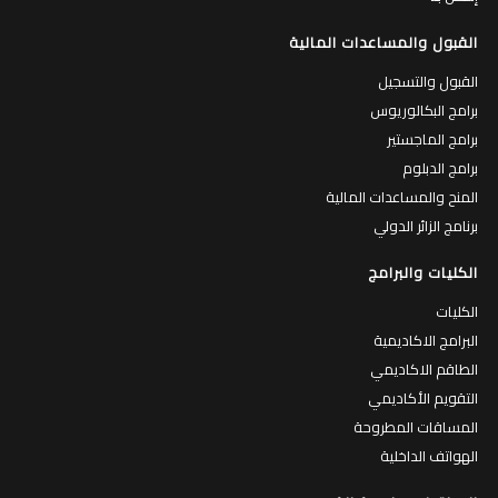
القبول والمساعدات المالية
القبول والتسجيل
برامج البكالوريوس
برامج الماجستير
برامج الدبلوم
المنح والمساعدات المالية
برنامج الزائر الدولي
الكليات والبرامج
الكليات
البرامج الاكاديمية
الطاقم الاكاديمي
التقويم الأكاديمي
المساقات المطروحة
الهواتف الداخلية