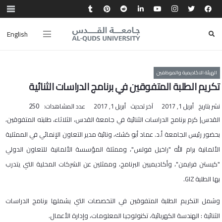
English
الهيئة الاكاديمية والموظفين
تكريم الطلبة المتفوقين في برنامج الدراسات الثنائية
نشر بتاريخ
أبريل 1, 2017
آخر تحديث
أبريل 1, 2017
عدد المشاهدات:
250
القدس| كرم برنامج الدراسات الثنائية في جامعة القدس، الثلاثاء، طلبته المتفوقين،
بحضور رئيس الجامعة أ.د. عماد أبو كشك، ونائبة مدير التعاون الإنمائي في الممثلية
الألمانية برام الله "راخيل فولس"، وممثلة المؤسسة الألمانية للتعاون الدولي
"كيستن فرايمن"، وأكاديميين البرنامج، وممثلين عن الشركات المحلية التي يتدرب
بها الطلبة GIZ.
وشمل التكريم الطلبة المتفوقين في التخصصات التي يشملها برنامج الدراسات
الثنائية : الهندسة الكهربائية، تكنولوجيا المعلومات، وإدارة الأعمال.