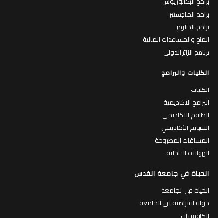
برامج البكالوريوس
برامج الماجستير
برامج الدبلوم
المنح والمساعدات المالية
برنامج الزائر الدولي
الكليات والبرامج
الكليات
البرامج الاكاديمية
الطاقم الاكاديمي
التقويم الأكاديمي
المساقات المطروحة
الهواتف الداخلية
الحياة في جامعة القدس
الحياة في الجامعة
جولة افتراضية في الجامعة
الكافتيريات