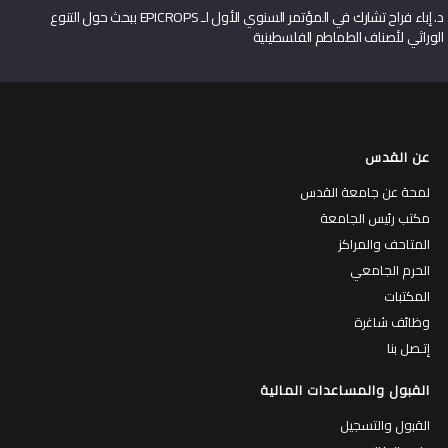
د. إباء فراح تشارك في المؤتمر السنوي الأول لـ EPICROPS ببحث حول التنوع
الوراثي لأصناف الطماطم الفلسطينية
عن القدس
لمحة عن جامعة القدس
مكتب رئيس الجامعة
المتاحف والمراكز
الحرم الجامعي
المكتبات
وظائف شاغرة
إتـصل بنا
القبول والمساعدات المالية
القبول والتسجيل