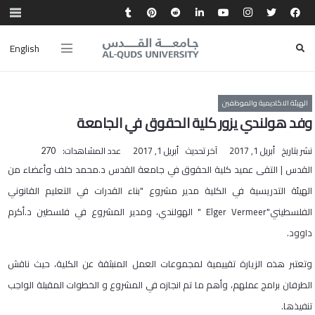
English
الهيئة الاكاديمية والموظفين
وفد هولندي يزور كلية الحقوق في الجامعة
نشر بتاريخ
أبريل 1, 2017
آخر تحديث
أبريل 1, 2017
عدد المشاهدات:
270
القدس | التقى عميد كلية الحقوق في جامعة القدس د.محمد خلف وأعضاء من
الهيئة التدريسية في الكلية مدير مشروع "بناء القدرات في التعليم القانوني
الفلسطيني"Elger Vermeer " الهولندي، ومدير المشروع في فلسطين د.أكرم
داوود.
وتعتبر هذه الزيارة تقييمية لمجموعات العمل المنبثقة عن الكلية، حيث ناقش
الطرفان برامج عملهم، وأهم ما تم انجازه في المشروع و الخطوات المقبلة الواجب
تنفيذها.