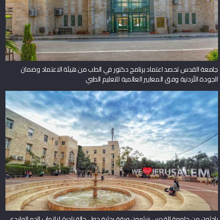
جامعة القدس تحصد اعتماد برنامج دكتور في الطب من هيئة الاعتماد وضمان
الجودة الأردنية وفق المعايير العالمية للتعليم الطبي
باحثون من جامعة القدس ينشرون ورقة بحثية حول حالة نادرة لالتهاب الدم الوليدي