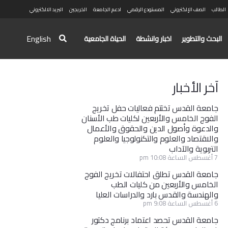
الطالب
الصف الإلكتروني
المستودع الرقمي
ادعم الجامعة
الخريجين
البريد الالكتروني
English
البحث والتطوير
اخبار وانشطة
الحياة الجامعية
آخر الأخبار
جامعة القدس تختتم فعاليات حفل تخريج
الفوج الخامس والأربعين لكليات طب الأسنان
والدعوة وأصول الدين والحقوق والأعمال
والاقتصاد والعلوم والتكنولوجيا والعلوم
التربوية والآداب
7 أغسطس الساعة 10:08 pm
جامعة القدس تطلق احتفالات تخريج الفوج
الخامس والأربعين من كليات الطب
والهندسة والقدس بارد والدراسات العليا
6 أغسطس الساعة 9:08 pm
جامعة القدس تحصد اعتماد برنامج دكتور