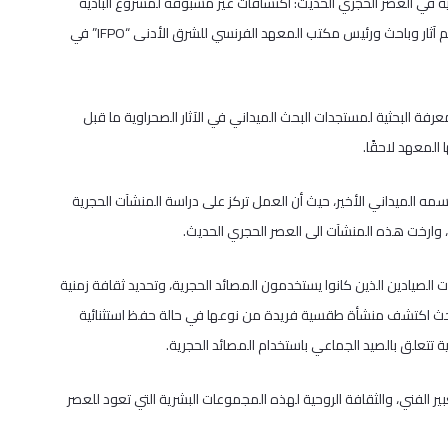
نية في العصر الحجري الحديث: اكتشافات غير مسبوقة لمشروع البادية
الجنوبية الشرقية -الأردن”، وهو برنامج علمي فرنسـي – أردني، قدمها عالم آثار وباحث ورئيس مكتب المعهد الفرنسي للشرق الأدنى “IFPO” في
عرفة البحثية لمستجدات البحث الميداني في الآثار الصحراوية ما قبل
لمعهد لاحقًا.
مه الميداني الأخير، حيث أن العمل تركز على دراسة المنشآت الحجرية
 وارخت هذه المنشآت الى العصر الحجري الحديث.
لصيادين الذين كانوا يستخدمون المصائد الحجرية، وتحديد ثقافة زمنية
 البحث اكتشف منشأة طقسية فريدة من نوعها في حالة حفظ استثنائية
ة تتعلق بالصيد الجماعي باستخدام المصائد الحجرية.
عبير الفني، والثقافة الروحية لهذه المجموعات البشرية التي تعود للعصر