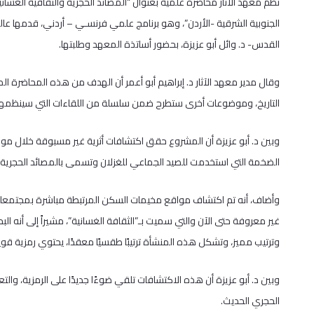
نظم معهد الآثار محاضرة علمية بعنوان “المصائد الحجرية والثقافية الغسا
القدس- د. وائل أبو عزيزة، بحضور أساتذة المعهد وطلبتها.
وقال مدير معهد الآثار د. إبراهيم أبو أعمر أن الهدف من هذه المحاضرة الم
التاريخ، وموضوعات أخرى ستطرح ضمن سلسلة من اللقاءات التي سينظمها ا
وبين د. أبو عزيزة أن المشروع حقق اكتشافات أثرية غير مسبوقة خلال موس
الضخمة التي استخدمت للصيد الجماعي للغزلان وتسمى بالمصائد الحجرية،
وأضاف، أنه تم اكتشاف مواقع مخيمات السكن المرتبطة مباشرة بمجتمعات ا
غير معروفة حتى الآن والتي سميت بـ”الثقافة الغسانية”، مشيراً إلى أنه
وترتيب مميز، وتشكل هذه المنشأة ترتيبًا طقسيًا معقدًا، يحتوي رمزية قوي
وبين د. أبو عزيزة أن هذه الاكتشافات تلقي ضوءًا جديدًا على الرمزية، والت
الحجري الحديث.