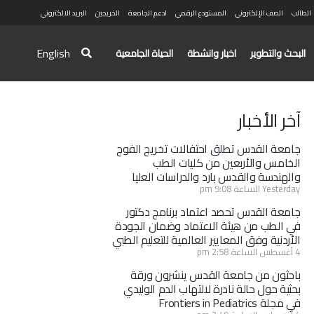
الطالب
الصف الإلكتروني
المستودع الرقمي
ادعم الجامعة
الخريجين
البريد الالكتروني
English
البحث والتطوير
اخبار وانشطة
الحياة الجامعية
آخر الأخبار
جامعة القدس تطلق احتفالات تخريج الفوج
الخامس والأربعين من كليات الطب
والهندسة والقدس بارد والدراسات العليا
Yesterday الساعة 9:08 pm
جامعة القدس تحصد اعتماد برنامج دكتور
في الطب من هيئة الاعتماد وضمان الجودة
الأردنية وفق المعايير العالمية للتعليم الطبي
4 أغسطس الساعة 2:58 pm
باحثون من جامعة القدس ينشرون ورقة
بحثية حول حالة نادرة لالتهاب الدم الوليدي
في مجلة Frontiers in Pediatrics