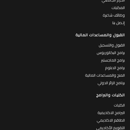
المكتبات
وظائف شاغرة
إتـصل بنا
القبول والمساعدات المالية
القبول والتسجيل
برامج البكالوريوس
برامج الماجستير
برامج الدبلوم
المنح والمساعدات المالية
برنامج الزائر الدولي
الكليات والبرامج
الكليات
البرامج الاكاديمية
الطاقم الاكاديمي
التقويم الأكاديمي