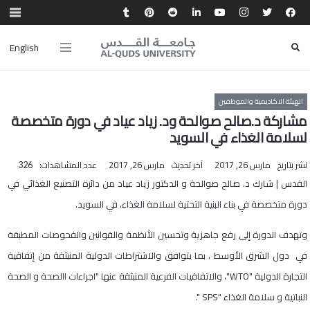
English
الهيئة الاكاديمية والموظفين
مشاركة د.صالح صوالحة ود. زياد عياد في دورة متخصصة
لسلامة الغذاء في السويد
نشر بتاريخ
مارس 26, 2017
آخر تحديث
مارس 26, 2017
عدد المشاهدات:
326
القدس | شارك د. صالح صوالحة و الدكتور زياد عياد من دائرة التصنيع الغذائي في
دورة متخصصة في بناء البنية التحتية لسلامة الغذاء، في السويد.
وتهدف الدورة إلى رفع جاهزية وتحسين الأنظمة والقوانين والفحوصات المطبقة
في دول الشرق الأوسط ، بما يتوافق والاشتراطات الدولية المنبثقة من إتفاقية
التجارة الدولية "WTO"، والاتفاقيات الفرعية المنبثقة عنها "اجراءات االصحة و الصحة
النباتية و سلامة الغذاء "SPS ".