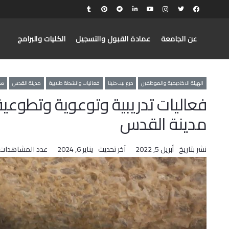
عن الجامعة
عمادة القبول والتسجيل
الكليات والبرامج
الهيئة الاكاديمية والموظفين
حرم بيت حنينا
فعاليات وانشطة طلابية
مدينة القدس
هن
فعاليات تدريبية وتوعوية وتطوعي
مدينة القدس
نشر بتاريخ
أبريل 5, 2022
آخر تحديث
يناير 6, 2024
عدد المشاهدات: