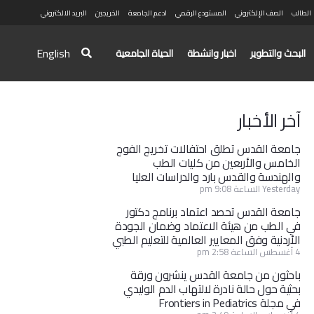
الطالب
الصف الإلكتروني
المستودع الرقمي
ادعم الجامعة
الخريجين
البريد الالكتروني
English
البحث والتطوير
اخبار وانشطة
الحياة الجامعية
آخر الأخبار
جامعة القدس تطلق احتفالات تخريج الفوج
الخامس والأربعين من كليات الطب
والهندسة والقدس بارد والدراسات العليا
Yesterday الساعة 9:08 pm
جامعة القدس تحصد اعتماد برنامج دكتور
في الطب من هيئة الاعتماد وضمان الجودة
الأردنية وفق المعايير العالمية للتعليم الطبي
4 أغسطس الساعة 2:58 pm
باحثون من جامعة القدس ينشرون ورقة
بحثية حول حالة نادرة لالتهاب الدم الوليدي
في مجلة Frontiers in Pediatrics