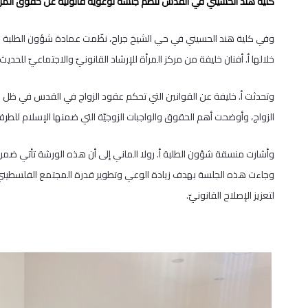
كلية هند الحسيني في القدس تنظّم جلسة توعويّة قانونيّة عن حقوق المرأ
وفي كلية هند الحسيني في حي الشيخ جراح، نظّمت عمادة شؤون الطلبة جل
خلالها أ. أفنان خليفة من مركز المرأة للإرشاد القانونيّ والاجتماعيّ للح
وتحدثت أ. خليفة عن القوانين التي تحكم عقود الزواج في القدس في ظل 
الزواج، وأوضحت أهم الحقوق والواجبات الزوجيّة التي ضمنها الإسلام للطر
وأشارت منسقة شؤون الطلبة أ. رولا الماني إلى أن هذه الورشة تأتي ضمن
وجاءت هذه الجلسة بهدف زيادة الوعي وتطوير قدرة المجتمع الفلسطيني عل
لتعزيز الإصلاح القانونيّ.