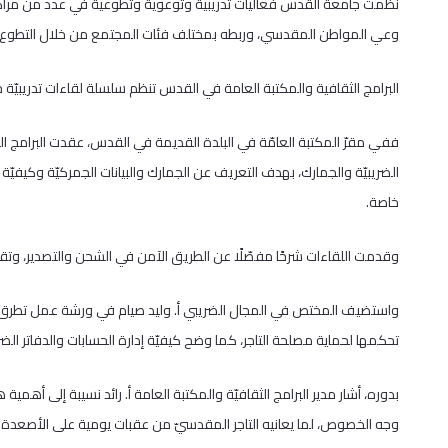
نظمت جامعة القدس فعاليات تدريبية وتوعوية وتطوعية في عدد من مراكزها
وعي المواطن المقدسي، وربطه بمختلف فئات المجتمع من خلال التطوع و
البرامج الثقافية والمكتبة العامة في القدس تنظم سلسلة لقاءات تدريبيّة
ففي مقرّ المكتبة العامّة في البلدة القديمة في القدس، عقدت البرامج الث
الضريبيّة والجمارك، بهدف التعريف عن الجمارك والبيانات الجمركيّة وكيفيّة 
خاصة.
وقدمت اللقاءات شرحًا مفصّلًا عن الطريق الآمن في الشحن والتصدير، وتقلي
واستضيف المختص في المجال الضريبي أ. وليد صيام في ورشة عمل تطرق خلال
تحكمها لحماية مصلحة التاجر، كما وضح كيفيّة إدارة الحسابات والدفاتر الضري
بدوره، أشار مدير البرامج الثقافيّة والمكتبة العامة أ. رائد نسيبة إلى أهمية
وجه الخصوص، لما يعانيه التاجر المقدسيّ من عقبات يومية على الأصعدة كا