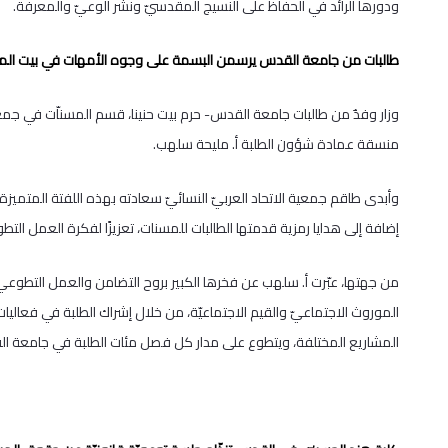
ودورها الرائد في الحفاظ على النسيج المقدسيّ ونشر الوعيّ والمعرفة.
طالبات من جامعة القدس يرسمن البسمة على وجوه الأمهات في بيت المسني
وزار وفدٌ من طالبات جامعة القدس- حرم بيت حنينا، قسم المسناّت في جمعيّة 
منسقة عمادة شؤون الطلبة أ. مليحة سلهب.
وأبدى طاقم جمعية الاتحاد العربيّ النسائيّ سعادته بهذه اللفتة المتميز
إضافة إلى هدايا رمزية قدمتها الطالبات للمسنات، تعزيزًا لفكرة العمل التطو
من جهتها، عبّرت أ. سلهب عن فخرها الكبير بروح التضامن والعمل التطوعيّ ا
الموروث الاجتماعيّ والقيم الاجتماعيّة، من خلال إشراك الطلبة في فعال
المشاريع المختلفة، ويتطوع على مدار كل فصل مئات الطلبة في جامعة ا