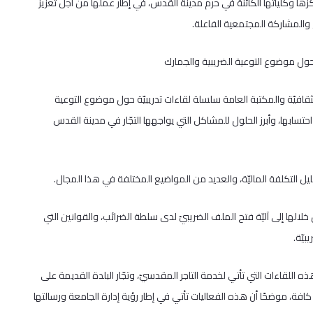
 وكلياتها الكائنة في حرم مدينة القدس، في إطار عملها من أجل تعزيز
المشاركة المجتمعية الفاعلة.
 حول موضوع التوعية الضريبية والجمارك
قافيّة والمكتبة العامة سلسلة لقاءات تدريبيّة حول موضوع التوعية
احتسابها، وأبرز الحلول للمشاكل التي يواجهها التجّار في مدينة القدس
ل التكلفة الماليّة، والعديد من المواضيع المختلفة في هذا المجال.
ها إلى آليّة فتح الملف الضريبيّ لدى سلطة الضرائب، والقوانين التي
بيّة.
 هذه اللقاءات التي تأتي لخدمة التاجر المقدسيّ، وتجّار البلدة القديمة على
فة، موضحًا أن هذه الفعاليات تأتي في إطار رؤية إدارة الجامعة ورسالتها