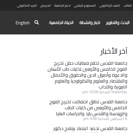
الطالب
الصف الإلكتروني
المستودع الرقمي
ادعم الجامعة
الخريجين
البريد الالكتروني
English
البحث والتطوير
اخبار وانشطة
الحياة الجامعية
آخر الأخبار
جامعة القدس تختتم فعاليات حفل تخريج
الفوج الخامس والأربعين لكليات طب الأسنان
والدعوة وأصول الدين والحقوق والأعمال
والاقتصاد والعلوم والتكنولوجيا والعلوم
التربوية والآداب
Yesterday الساعة 10:08 pm
جامعة القدس تطلق احتفالات تخريج الفوج
الخامس والأربعين من كليات الطب
والهندسة والقدس بارد والدراسات العليا
6 أغسطس الساعة 9:08 pm
جامعة القدس تحصد اعتماد برنامج دكتور