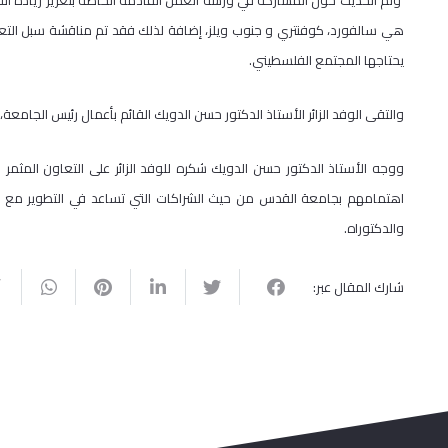
وتم الحديث حول المشاركة في ورشة العمل القادمة الخاصة بتعزيز ريادة ا
هي سالفورد، كوفنتري و جنوب ويلز، إضافة لذلك فقد تم مناقشة سبل التع
يحتاجها المجتمع الفلسطيني.
والتقى الوفد الزائر الأستاذ الدكتور حسن الدويك القائم بأعمال رئيس الجامعة، و
ووجه الأستاذ الدكتور حسن الدويك شكره للوفد الزائر على التعاون المثم
اهتمامهم بجامعة القدس من حيث الشراكات التي تساعد في التطوير مع ال
والدكتوراه.
شارك المقال عبر: