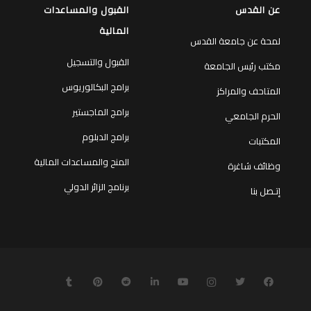
عن القدس
القبول والمساعدات
المالية
لمحة عن جامعة القدس
القبول والتسجيل
مكتب رئيس الجامعة
برامج البكالوريوس
المتاحف والمراكز
برامج الماجستير
الحرم الجامعي
برامج الدبلوم
المكتبات
المنح والمساعدات المالية
وظائف شاغرة
برنامج الزائر الدولي
إتـصل بنا