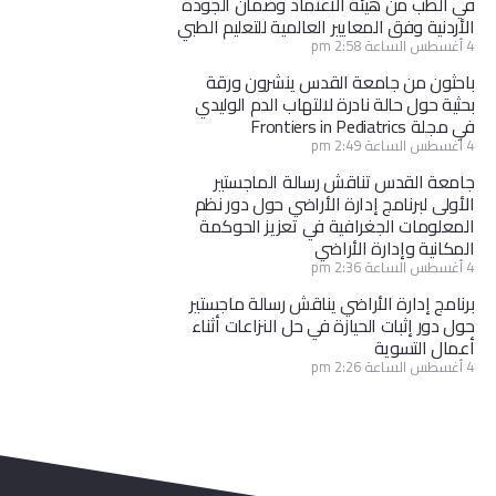
في الطب من هيئة الاعتماد وضمان الجودة
الأردنية وفق المعايير العالمية للتعليم الطبي
4 أغسطس الساعة 2:58 pm
باحثون من جامعة القدس ينشرون ورقة
بحثية حول حالة نادرة لالتهاب الدم الوليدي
في مجلة Frontiers in Pediatrics
4 أغسطس الساعة 2:49 pm
جامعة القدس تناقش رسالة الماجستير
الأولى لبرنامج إدارة الأراضي حول دور نظم
المعلومات الجغرافية في تعزيز الحوكمة
المكانية وإدارة الأراضي
4 أغسطس الساعة 2:36 pm
برنامج إدارة الأراضي يناقش رسالة ماجستير
حول دور إثبات الحيازة في حل النزاعات أثناء
أعمال التسوية
4 أغسطس الساعة 2:26 pm