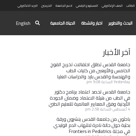
الطالب
الصف الإلكتروني
المستودع الرقمي
ادعم الجامعة
الخريجين
البريد الالكتروني
English
البحث والتطوير
اخبار وانشطة
الحياة الجامعية
آخر الأخبار
جامعة القدس تطلق احتفالات تخريج الفوج
الخامس والأربعين من كليات الطب
والهندسة والقدس بارد والدراسات العليا
Yesterday الساعة 9:08 pm
جامعة القدس تحصد اعتماد برنامج دكتور
في الطب من هيئة الاعتماد وضمان الجودة
الأردنية وفق المعايير العالمية للتعليم الطبي
4 أغسطس الساعة 2:58 pm
باحثون من جامعة القدس ينشرون ورقة
بحثية حول حالة نادرة لالتهاب الدم الوليدي
في مجلة Frontiers in Pediatrics