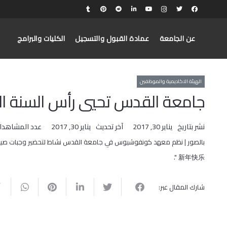
عن الجامعة
عمادة القبول والتسجيل
الكليات والبرامج
الهيئة الاكاديمية والموظفين
جامعة القدس تحيي رأس السنة ال
نشر بتاريخ
يناير 30, 2017
آخر تحديث
يناير 30, 2017
عدد المشاهدا
بالصور | نظم معهد كونفوشيوس في جامعة القدس نشاط لتحضير وجبات صينية تق
新年快乐 ".
شارك المقال عبر: