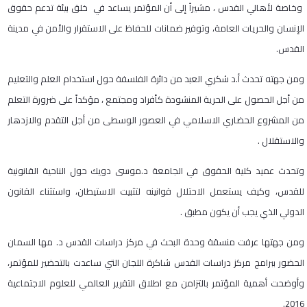
وخاصة لأهالي القدس ، مشيراً إلى أن المؤتمر يساعد في خلق بيئة تدعم حقوق
الإنسان والحريات العامة، وتوفير ضمانات للحفاظ على الاستقرار والأمن في مدينة
القدس.
ومن جهته تحدث أ.د شكري العبد من دائرة الفلسفة حول استخدام العلم والتعليم
من أجل الحصول على الحرية المنشودة كأفراد ومجتمع ، مؤكداً على ضرورة التعلم
من المشروع الحضاري الاسلامي في العصور الوسطى من أجل التقدم والازدهار
والاستقلال .
وتحدث عميد كلية الحقوق في الجامعة د.موسى دويك حول الناحية القانونية
للقدس، وكيف يستعمل الاحتلال قوانينه لتثبيت الاستيطان، واستثناء القانون
الدولي الذي يجب أن يكون مطبق .
ومن جهتها عرفت منسقة وحدة البحث في مركز دراسات القدس د. مها السمان
الحضور ببرامج مركز دراسات القدس شاكرة اللجان التي ساعدت بالتحضير للمؤتمر،
وأوضحت أهمية المؤتمر بالتزامن مع اطلاق التقرير العالمي للعلوم الاجتماعية
2016.