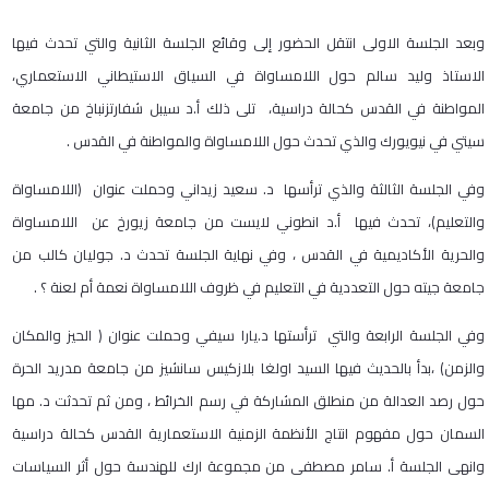
وبعد الجلسة الاولى انتقل الحضور إلى وقائع الجلسة الثانية والتي تحدث فيها
الاستاذ وليد سالم حول اللامساواة في السياق الاستيطاني الاستعماري،
المواطنة في القدس كحالة دراسية، تلى ذلك أ.د سيبل شفارتزنباخ من جامعة
سيتي في نيويورك والذي تحدث حول اللامساواة والمواطنة في القدس .
وفي الجلسة الثالثة والذي ترأسها د. سعيد زيداني وحملت عنوان (اللامساواة
والتعليم)، تحدث فيها أ.د انطوني لايست من جامعة زيورخ عن اللامساواة
والحرية الأكاديمية في القدس ، وفي نهاية الجلسة تحدث د. جوليان كالب من
جامعة جيته حول التعددية في التعليم في ظروف اللامساواة نعمة أم لعنة ؟ .
وفي الجلسة الرابعة والتي ترأستها د.يارا سيفي وحملت عنوان ( الحيز والمكان
والزمن) ،بدأ بالحديث فيها السيد اولغا بلازكيس سانشيز من جامعة مدريد الحرة
حول رصد العدالة من منطلق المشاركة في رسم الخرائط ، ومن ثم تحدثت د. مها
السمان حول مفهوم انتاج الأنظمة الزمنية الاستعمارية القدس كحالة دراسية
وانهى الجلسة أ. سامر مصطفى من مجموعة ارك للهندسة حول أثر السياسات