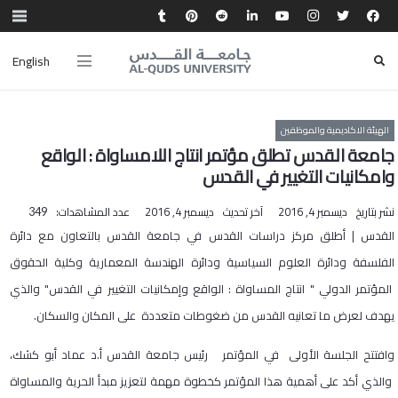
English
الهيئة الاكاديمية والموظفين
جامعة القدس تطلق مؤتمر انتاج اللامساواة : الواقع
وامكانيات التغيير في القدس
نشر بتاريخ
ديسمبر 4, 2016
آخر تحديث
ديسمبر 4, 2016
عدد المشاهدات:
349
القدس | أطلق مركز دراسات القدس في جامعة القدس بالتعاون مع دائرة
الفلسفة ودائرة العلوم السياسية ودائرة الهندسة المعمارية وكلية الحقوق
المؤتمر الدولي " انتاج المساواة : الواقع وإمكانيات التغيير في القدس" والذي
يهدف لعرض ما تعانيه القدس من ضغوطات متعددة على المكان والسكان.
وافتتح الجلسة الأولى في المؤتمر رئيس جامعة القدس أ.د عماد أبو كشك،
والذي أكد على أهمية هذا المؤتمر كخطوة مهمة لتعزيز مبدأ الحرية والمساواة