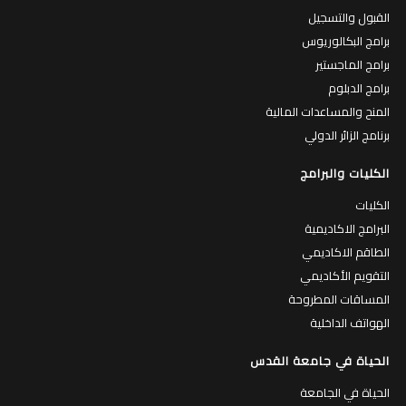
القبول والتسجيل
برامج البكالوريوس
برامج الماجستير
برامج الدبلوم
المنح والمساعدات المالية
برنامج الزائر الدولي
الكليات والبرامج
الكليات
البرامج الاكاديمية
الطاقم الاكاديمي
التقويم الأكاديمي
المساقات المطروحة
الهواتف الداخلية
الحياة في جامعة القدس
الحياة في الجامعة