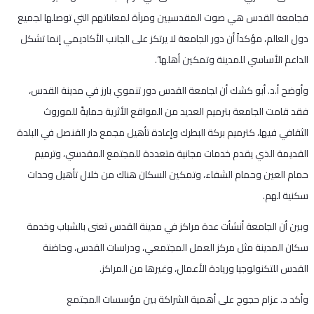
فجامعة القدس هي صوت المقدسيين ومرآة لمعاناتهم التي توصلها لجميع
دول العالم، مؤكداً أن دور الجامعة لا يرتكز على الجانب الأكاديمي إنما تشكل
الداعم الأساسي للمدينة وتمكين أهلها”.
وأوضح أ.د. أبو كشك أن لجامعة القدس دور تنموي بارز في مدينة القدس،
فقد قامت الجامعة بترميم العديد من المواقع الأثرية حمايةً للموروث
الثقافي فيها، كترميم بركة البطرك وإعادة تأهيل مجمع دار القنصل في البلدة
القديمة الذي يقدم خدمات مجانية متعددة للمجتمع المقدسي، وترميم
حمام العين وحمام الشفاء، وتمكين السكان هناك من خلال تأهيل وحدات
سكنية لهم.
وبين أن الجامعة أنشأت عدة مراكز في مدينة القدس تعنى بالشباب وخدمة
سكان المدينة مثل مركز العمل المجتمعي، ودراسات القدس، وحاضنة
القدس للتكنولوجيا وريادة الأعمال، وغيرها من المراكز.
وأكد د. عزام حجوج على أهمية الشراكة بين مؤسسات المجتمع