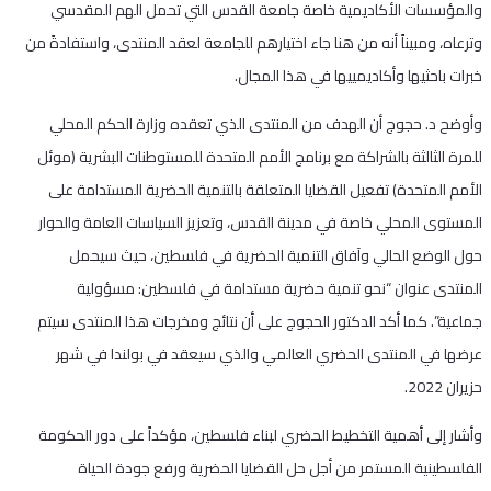
والمؤسسات الأكاديمية خاصة جامعة القدس التي تحمل الهم المقدسي
وترعاه، ومبيناً أنه من هنا جاء اختيارهم للجامعة لعقد المنتدى، واستفادةً من
خبرات باحثيها وأكاديمييها في هذا المجال.
وأوضح د. حجوج أن الهدف من المنتدى الذي تعقده وزارة الحكم المحلي
للمرة الثالثة بالشراكة مع برنامج الأمم المتحدة للمستوطنات البشرية (موئل
الأمم المتحدة) تفعيل القضايا المتعلقة بالتنمية الحضرية المستدامة على
المستوى المحلي خاصة في مدينة القدس، وتعزيز السياسات العامة والحوار
حول الوضع الحالي وآفاق التنمية الحضرية في فلسطين، حيث سيحمل
المنتدى عنوان “نحو تنمية حضرية مستدامة في فلسطين: مسؤولية
جماعية”. كما أكد الدكتور الحجوج على أن نتائج ومخرجات هذا المنتدى سيتم
عرضها في المنتدى الحضري العالمي والذي سيعقد في بولندا في شهر
حزيران 2022.
وأشار إلى أهمية التخطيط الحضري لبناء فلسطين، مؤكداً على دور الحكومة
الفلسطينية المستمر من أجل حل القضايا الحضرية ورفع جودة الحياة