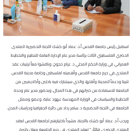
استقبل رئيس جامعة القدس أ.د. عماد أبو كشك اللجنة التحضيرية للمنتدى
الحضري الفلسطيني الثالث برئاسة مدير عام الإدارة العامة للتنظيم والتخطيط
العمراني في وزارة الحكم المحلي د. عزام حجوج، وناقشوا معاً ترتيبات عقد
المنتدى في حرم جامعة القدس وأهميته لفلسطين وخاصة مدينة القدس
تثبيتا ودعماً للمدينة وأهلها، والذي سيشارك فيه باحثين وأكاديميين من
الجامعة للاستفادة من خبراتهم في هذا المجال، وبحضور مدير عام وحدة
التخطيط والسياسات في الوزارة المهندسة عهود عناية، وعضو وممثل
الجامعة في اللجنة التحضيرية د. سامر رداد من دائرة الجغرافيا ودراسات المدن.
ورحب أ.د. عماد أبو كشك باللجنة، مشيداً باختيارهم لجامعة القدس لعقد
المنتدى الحضري، قائلاً: ” لعقد المنتدى في حرم الجامعة معان كثيرة