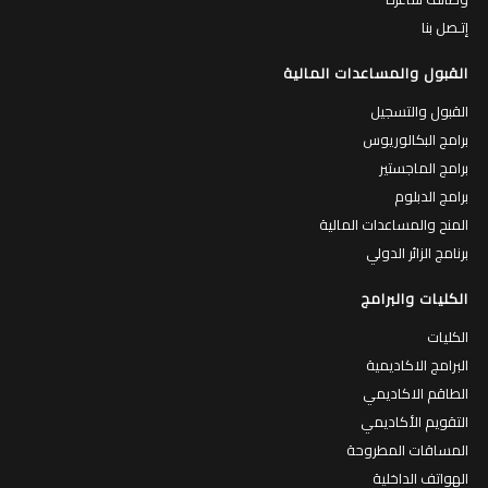
إتـصل بنا
القبول والمساعدات المالية
القبول والتسجيل
برامج البكالوريوس
برامج الماجستير
برامج الدبلوم
المنح والمساعدات المالية
برنامج الزائر الدولي
الكليات والبرامج
الكليات
البرامج الاكاديمية
الطاقم الاكاديمي
التقويم الأكاديمي
المساقات المطروحة
الهواتف الداخلية