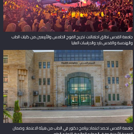
جامعة القدس تطلق احتفالات تخريج الفوج الخامس والأربعين من كليات الطب
والهندسة والقدس بارد والدراسات العليا
جامعة القدس تحصد اعتماد برنامج دكتور في الطب من هيئة الاعتماد وضمان
الجودة الأردنية وفق المعايير العالمية للتعليم الطبي