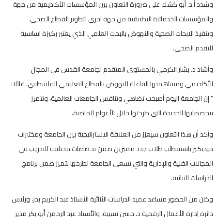
وشدد أ.د. أبو كشك على ضرورة التعاون بين المؤسسات الأكاديمية من جهة
والمؤسسات الخدماتية التطبيقية من جهة اخرى لتطوير القطاع الصحي
وتنفيذ الابحاث الصحية والنهوض بالبحث العلمي الذي يعتبر ركيزة اساسية
للتقدم الصحي.
وأشاد د. بشار الكرمي بالمستوى المتقدم لجامعة القدس في المجال
الأكاديمي ومساهمتها الفاعلة للنهوض بالقطاع التعليمي الفلسطيني، قائلا:
” إن الجامعة اليوم أصبحت تضاهي وتنافس الجامعات العالمية، وتتميز
بتخصصاتها الجديدة التي طرحتها خلال الأعوام الماضية.
وأكد أن هذا التعاون سيعزز من العلاقة الاستراتيجية بين الجامعة ومختبرات
ميديكير باستقطاب طلاب جدد مميزين ضمن تخصصات مختلفة للتدريب في
المجالات الفنية والإدارية والتي تسعى الجامعة لطرحها بتميز ضمن برنامج
الدراسات الثنائية.
وكان من الحضور مساعد عميد الدراسات الثنائية الأستاذ عبد الكريم بدر، ورئيس
دائرة إدارة الأعمال الرقمية د. حسن نسيبة، والأستاذ عبد الرحمن أبو بكر مدير