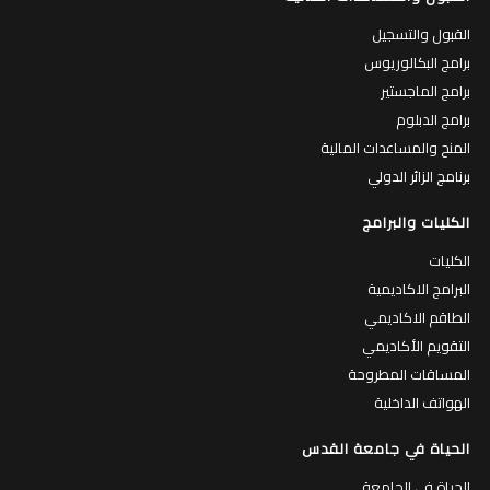
القبول والتسجيل
برامج البكالوريوس
برامج الماجستير
برامج الدبلوم
المنح والمساعدات المالية
برنامج الزائر الدولي
الكليات والبرامج
الكليات
البرامج الاكاديمية
الطاقم الاكاديمي
التقويم الأكاديمي
المساقات المطروحة
الهواتف الداخلية
الحياة في جامعة القدس
الحياة في الجامعة