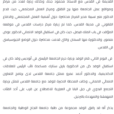
القديمة في القدس مع الاستاذ محمود جدة، وكذلك زيارة لعدد من مراكز
ومواقع عمل الجامعة منها برج اللقلق ومركز العمل المجتمعي، حيث قدم
الدكتور منير نسيبة مدير المركز محاضرة حول أهمية العمل المجتمعي والدفاع
القانوني في مدينة القدس، كما تم زيارة مركز دراسات القدس في موقعه
المؤقت في باب الملك فيصل، حيث كان في استقبال الوفد الالماني الدكتور عوض
منصور، والدكتورة مها السمان والتي قدمت محاضرة حول الوضع الجيوسياسي
في القدس.
في اليوم الثاني، قام الوفد بزيارة حرم الجامعة الرئيسي في أبوديس وقد كان في
استقبال الوفد كل من الدكتورة باربل ستارك مساعدة نائب الرئيس للعلاقات
الاكاديمية، والدكتور أحمد عمرو ممثل جامعة القدس لدى برنامج التعاون
الانمائي الالماني، وكانت المحطة الاخيرة للوفد مع جامعة القدس تتمثل بزيارة
التجمع البدوي في جبل البابا في العيزرية للاضطلاع عن قرب على أحد الفئات
المهمشة والمهددة بالترحيل.
يذكر أنه قد رافق الوفد مجموعة من طلبة جامعة النجاح الوطنية والجامعة