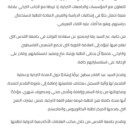
للتعاون مع المؤسسات والجامعات التركية، إذ تربطنا مع الجانب التركي علاقة
متينة تتمثل جليًا في إمكانيات الدراسة والفرص المتاحة للطلبة لاستكمال
دراستهم، وهو ما أضاء عليه اللقاء التعريفي.
من جانبه، عبر السيد رها ارممجو عن سعادته للتواجد في جامعة القدس التي
تعلم فيها، لينوّه إلى العلاقة القوية التي تجمع الشعبين الفلسطيني
والتركي، متمنيًا أن يحظى الطلبة بإرشاد مثرٍ ومفيد لمستقبلهم، وقادر على
الإجابة على استفساراتهم كافة.
وقدم السيد عبد القادر سطيح عرضًا إرشاديًا حول المنحة التركية وعملية
التقديم لها وآلية التسجيل بمختلف تفاصيلها، إضافة إلى شروط التقدم للمنحة،
ومكوناتها من رحلة السفر وإقامة وتأمين صحي ومصروف شهري، مؤكدًا
أنها منحة كاملة تتيح للطلبة فرصة تعلم اللغة التركية، ضمن عشرات المنح
التي يقدمها المركز لطلبة البكالوريوس والماجستير.
وتقدم جامعة القدس من خلال مكتب العلاقات الأكاديمية الدولية لطلبتها