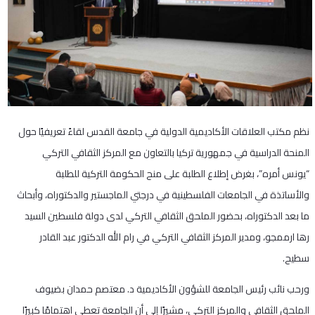
نظم مكتب العلاقات الأكاديمية الدولية في جامعة القدس لقاءً تعريفيًا حول
المنحة الدراسية في جمهورية تركيا بالتعاون مع المركز الثقافي التركي
“يونس أمره”، بغرض إطلاع الطلبة على منح الحكومة التركية للطلبة
والأساتذة في الجامعات الفلسطينية في درجتي الماجستير والدكتوراه، وأبحاث
ما بعد الدكتوراه، بحضور الملحق الثقافي التركي لدى دولة فلسطين السيد
رها ارممجو، ومدير المركز الثقافي التركي في رام الله الدكتور عبد القادر
سطيح.
ورحب نائب رئيس الجامعة للشؤون الأكاديمية د. معتصم حمدان بضيوف
الملحق الثقافي والمركز التركي، مشيرًا إلى أن الجامعة تعطي اهتمامًا كبيرًا