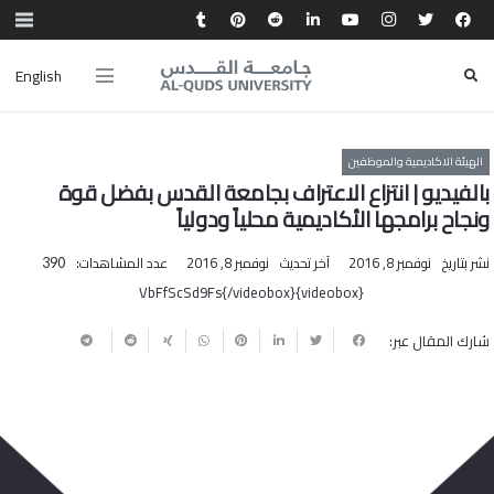
English
الهيئة الاكاديمية والموظفين
بالفيديو | انتزاع الاعتراف بجامعة القدس بفضل قوة
ونجاح برامجها الأكاديمية محلياً ودولياً
نشر بتاريخ
نوفمبر 8, 2016
آخر تحديث
نوفمبر 8, 2016
عدد المشاهدات:
390
{videobox}VbFfScSd9Fs{/videobox}
شارك المقال عبر: