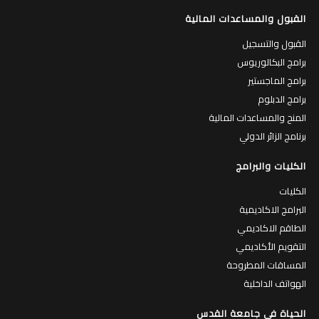
القبول والمساعدات المالية
القبول والتسجيل
برامج البكالوريوس
برامج الماجستير
برامج الدبلوم
المنح والمساعدات المالية
برنامج الزائر الدولي
الكليات والبرامج
الكليات
البرامج الاكاديمية
الطاقم الاكاديمي
التقويم الأكاديمي
المساقات المطروحة
الهواتف الداخلية
الحياة في جامعة القدس