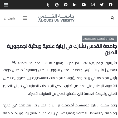
English
الهيئة الاكاديمية والموظفين
جامعة القدس تشارك في زيارة علمية وبحثية لجمهورية
الصين
نشر بتاريخ
نوفمبر 6, 2016
آخر تحديث
نوفمبر 6, 2016
عدد المشاهدات:
198
القدس | مثل نائب رئيس جامعة القدس لشؤون الاتصال والتنمية أ.د. حسن دويك
رئيس الجامعة في زيارة وفد رؤوساء الجامعات الفلسطينية إلى جمهورية الصين
الشعبية، للإطلاع على عدد من تجارب بعض الجامعات الصينية في مجال التعليم
العالي والنهضة العلمية التي حققتها الصين في السنوات الأخيرة.
وقد شملت الزيارة مؤسسات أكاديمية في شرق الصين في مقاطعة "زي جانغ"
وجامعة Zhejiang Normal University، ثم زيارة مدينة هانج زو، وزيارة جامعة