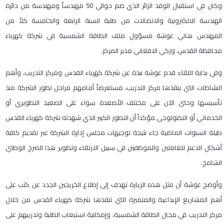
وكان في استقبال الوفد الزائر الذي ضم حوالي 50 مهندساً ومهندسة من دائرة
الهندسة الالكترونية والاتصالات من طلبة السنة الرابعة والخامسة كلاً من
المهندس هاني غوشة مسؤول ملف الطاقة الشمسية في شركة كهرباء
محافظة القدس، وزكي الافغاني مدير المركز.
وفي بداية اللقاء قدم غوشة نبذة عن شركة كهرباء القدس ومركز التدريب، وأهم
النشاطات التي ينفذها مركز التدريب، مستعرضاً أمامهم مراحل تطور الشركة منذ
تأسيسها وحتى الآن على مختلف الأصعدة سواء على الصعيد التطويري أو
الخدماتي أو التكنولوجي مؤكداً أن التطور الكبير الذي شهدته شركة كهرباء القدس
طيلة السنوات الماضية جاء نتيجة توجيهات مجلس إدارة الشركة عبر تقديم كافة
أشكال الدعم للعاملين والموظفين في سبيل الارتقاء وتطوير هذا الصرح الوطني
الشامخ.
وأوضح غوشة أن مثل هذه الزيارة تهدف إلى إطلاع الخريجين الجدد عن كثب على
أهم المشاريع الإبداعية والمتميزة التي تنفذها شركة كهرباء القدس من خلال
مركز التدريب في مجال الطاقة الشمسية، وإمكانية استيعاب الطلبة وتدريبهم على