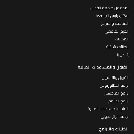
لمحة عن جامعة القدس
مكتب رئيس الجامعة
المتاحف والمراكز
الحرم الجامعي
المكتبات
وظائف شاغرة
إتـصل بنا
القبول والمساعدات المالية
القبول والتسجيل
برامج البكالوريوس
برامج الماجستير
برامج الدبلوم
المنح والمساعدات المالية
برنامج الزائر الدولي
الكليات والبرامج