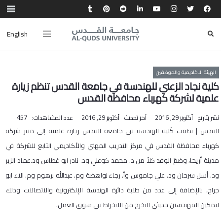
English
الهيئة الاكاديمية والموظفين
كلية نجاد الزعني للهندسة في جامعة القدس تنظم زيارة
علمية لشركة كهرباء محافظة القدس
نشر بتاريخ
أكتوبر 29, 2016
آخر تحديث
أكتوبر 29, 2016
عدد المشاهدات:
457
القدس | نظمت كُلية الهندسة في جامعة القدس زيارة علمية إلى مقر شركة
كهرباء محافظة القدس في مركز التدريب المهني والأكاديمي التابع للشركة في
مدينة أريحا، وضمّ الوفد كلاً من د. محمد كوعلي ود. نادر ابو غطاس ود.عماد الزير
ود. أسل سرحان ود. علي جاموس وأ. رجاء نواهضة وم. عبدالله برهوم وم. الاء ابو
جراح، بالإضافة إلى عدد من طلبة دائرة الهندسة الإلكترونية والاتصالات وذلك
لتمكين المهندسين حديثي التخرج من الانخراط في سوق العمل.