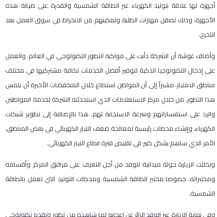
أجهزة لها علاقة بتوليد الكهرباء عبر الطاقة الشمسية والقدرة على صيانة هذه
الأجهزة، وذلك لصقل مهارات الطلبة وتمكينهم من الانخراط في سوق العمل بعد
التخرج.
وأضاف غوشة أن الشركة دأبت على مواكبة التطور التكنولوجي في العالم، والعمل
على إدخال التكنولوجيا الذكية لتوفير أفضل الخدمات لكافة مشتركيها في مختلف
مناطق الامتياز، مشيراً إلى أن المواطن استطاع خلال المنخفضات الأخيرة أن يلمس
هذا التطور، من خلال مركز الاستعلامات الذي استحدثته الشركة لخدمة المواطنين
والرد على استفساراتهم وسرعة الاستجابة لهم، هذا بالإضافة إلى تطوير شبكات
الكهرباء، وإنشاء محطات رئيسية لمعالجة ضعف التيار الكهربائي في بعض المناطق،
الأمر الذي ساهم بشكل كبير في تقليص فترة انطاع التيار الكهربائي.
وتخللت الزيارة جولة ميدانية للوفد من أجل التعرف على مرافق المركز وأقسامه
ومختبراته، خصوصا مختبر الطاقة الشمسية ومحطات التوليد التي تعمل بالطاقة
الشمسية.
وفي نهاية الزيارة عبر الوفد الزائر عن إعجابه لما شاهده من تطور وتقدم تكنولوجي