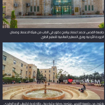
جامعة القدس تحصد اعتماد برنامج دكتور في الطب من هيئة الاعتماد وضمان
الجودة الأردنية وفق المعايير العالمية للتعليم الطبي
باحثون من جامعة القدس ينشرون ورقة بحثية حول حالة نادرة لالتهاب الدم الوليدي