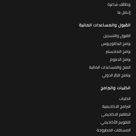
وظائف شاغرة
إتـصل بنا
القبول والمساعدات المالية
القبول والتسجيل
برامج البكالوريوس
برامج الماجستير
برامج الدبلوم
المنح والمساعدات المالية
برنامج الزائر الدولي
الكليات والبرامج
الكليات
البرامج الاكاديمية
الطاقم الاكاديمي
التقويم الأكاديمي
المساقات المطروحة