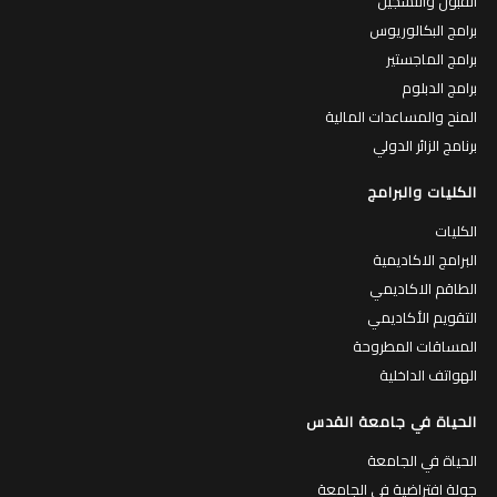
القبول والتسجيل
برامج البكالوريوس
برامج الماجستير
برامج الدبلوم
المنح والمساعدات المالية
برنامج الزائر الدولي
الكليات والبرامج
الكليات
البرامج الاكاديمية
الطاقم الاكاديمي
التقويم الأكاديمي
المساقات المطروحة
الهواتف الداخلية
الحياة في جامعة القدس
الحياة في الجامعة
جولة افتراضية في الجامعة