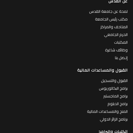
عن القدس
لمحة عن جامعة القدس
مكتب رئيس الجامعة
المتاحف والمراكز
الحرم الجامعي
المكتبات
وظائف شاغرة
إتـصل بنا
القبول والمساعدات المالية
القبول والتسجيل
برامج البكالوريوس
برامج الماجستير
برامج الدبلوم
المنح والمساعدات المالية
برنامج الزائر الدولي
الكليات والبرامج