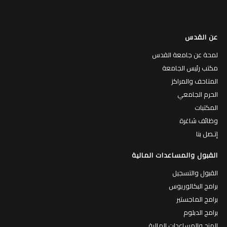
عن القدس
لمحة عن جامعة القدس
مكتب رئيس الجامعة
المتاحف والمراكز
الحرم الجامعي
المكتبات
وظائف شاغرة
إتـصل بنا
القبول والمساعدات المالية
القبول والتسجيل
برامج البكالوريوس
برامج الماجستير
برامج الدبلوم
المنح والمساعدات المالية