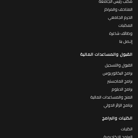
مكتب رئيس الجامعة
المتاحف والمراكز
الحرم الجامعي
المكتبات
وظائف شاغرة
إتـصل بنا
القبول والمساعدات المالية
القبول والتسجيل
برامج البكالوريوس
برامج الماجستير
برامج الدبلوم
المنح والمساعدات المالية
برنامج الزائر الدولي
الكليات والبرامج
الكليات
البرامج الاكاديمية