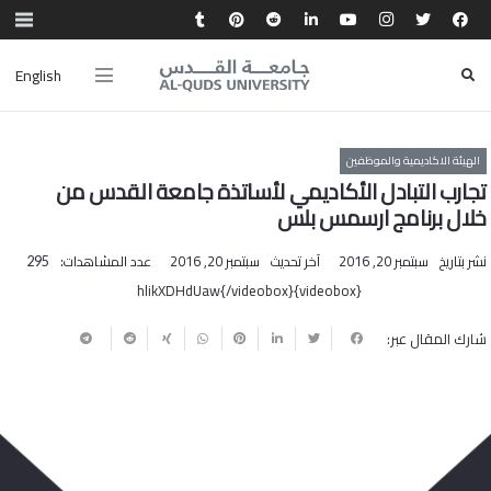
English
الهيئة الاكاديمية والموظفين
تجارب التبادل الأكاديمي لأساتذة جامعة القدس من
خلال برنامج ارسمس بلس
نشر بتاريخ
سبتمبر 20, 2016
آخر تحديث
سبتمبر 20, 2016
عدد المشاهدات:
295
{videobox}hlikXDHdUaw{/videobox}
شارك المقال عبر: