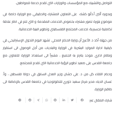
التواصل والتشبيك مع المؤسسات والوزارات التي تقدم خدمة للمواطنين.
وبدوره أثنى أ.دأبو كشك على التعاون المشترك والحقيقي مع الوزارة خاصة في
موضوع بلورة تصور مشترك بخصوص الخدمات المقدمة و التي تتم في اطار علاقة
تكاملية تجسيرية، لخدمت المجتمع الفلسطيني وتطوير البنية الخدماتية.
من جهته أكد د. الأعرج أن وزارة الحكم المحلي تشهد اليوم التحول الإستراتيجي في
كيفية ادارة الموارد البشرية في الوزارة والبلديات من أجل الوصول الى استقرار
ونظام اداري موحد يلتزم به الجميع ، مشيراً الى استعداد الوزارة للتعاون مع
جامعة القدس على صعيد تطوير الرؤية الخدماتية التي تقدم للمجتمع.
وحضر اللقاء كل من د. علي خشان وزير العدل السابق في دولة فلسطين ، وأ.
غسان الديك مدير مركز سعيد خوري للتكنولوجيا في جامعة القدس بالإضافة الى
طاقم الوزارة.
شارك المقال عبر: