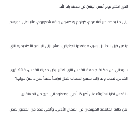
ذي افتتح يوم أمس الإثنين في مدينة رام الله.
نظر إلى ما يخطه حبر أقلامهم، كونهم يعكسون واقع شعوبهم، مثنياً على دورهم
من قبل الاحتلال بسبب موقعها الجغرافي، مشيراً إلى البرامج الأكاديمية التي
السوداني عن مكانة جامعة القدس التي تعتبر نبض مدينة القدس، قائلاً: "يرى
دس، تحدت وما زالت جميع الصعاب لتظل نبراساً علمياً يضيء لمن حولها ".
لقدس نظراً لاحتوائه على أكبر كنز أدبي ومعلوماتي خرج من المعتقلين.
ة من طلبة الجامعة المهتمين في المجال الأدبي، وألقى عدد من الحضور بعض