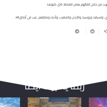
هرت من خلال القائهم بعض القصائد التي كتبوها.
 واسبانيا، وروسيا، والأردن والمغرب، وأدباء ومثقفين عرب في أراضي48.
ربما يعجبك أيضا