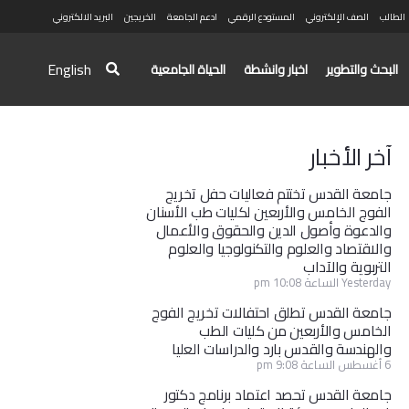
الطالب
الصف الإلكتروني
المستودع الرقمي
ادعم الجامعة
الخريجين
البريد الالكتروني
English
البحث والتطوير
اخبار وانشطة
الحياة الجامعية
آخر الأخبار
جامعة القدس تختتم فعاليات حفل تخريج
الفوج الخامس والأربعين لكليات طب الأسنان
والدعوة وأصول الدين والحقوق والأعمال
والاقتصاد والعلوم والتكنولوجيا والعلوم
التربوية والآداب
Yesterday الساعة 10:08 pm
جامعة القدس تطلق احتفالات تخريج الفوج
الخامس والأربعين من كليات الطب
والهندسة والقدس بارد والدراسات العليا
6 أغسطس الساعة 9:08 pm
جامعة القدس تحصد اعتماد برنامج دكتور