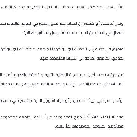
ويأتي هذا اللقاء ضمن فعاليات الملتقى الثقافي التربوي الفلسطيني الثامن، ال
وقال أ.د.عماد أبو كشك: "إن الكتاب هم محور التغيير في العالم، فالعالم ي
الفعال في الدفاع عن الحريات المختلفة، ونقل الحقائق للعالم".
وتطرق في حديثه إلى التحديات التي تواجهها الجامعة، خاصة تلك التي تواجهها 
تقدمها الجامعة، إضافة إلى الكليات المتعددة فيها.
من جهته، تحدث أمين عام اللجنة الوطنية للتربية والثقافة والعلوم أ.مراد 
المشاهد في جامعة القدس الإرادة والصمود الفلسطيني، وهي مرآة مدينة الق
وأشار السوداني إلى أهمية مركز أبو جهاد لشؤون الحركة الأسيرة في جامعة ا
وقد تلا اللقاء نقاشاً أدبياً جمع الوفد وعدد من أساتذة الجامعة ومجموع
قصائدهم المتنوعة الموضوعات كلاً بلغته.