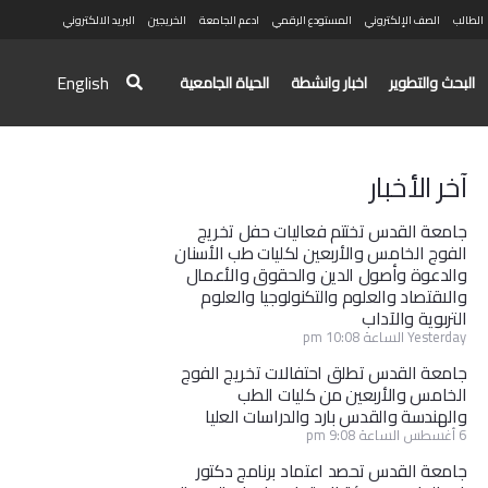
الطالب
الصف الإلكتروني
المستودع الرقمي
ادعم الجامعة
الخريجين
البريد الالكتروني
English
البحث والتطوير
اخبار وانشطة
الحياة الجامعية
آخر الأخبار
جامعة القدس تختتم فعاليات حفل تخريج
الفوج الخامس والأربعين لكليات طب الأسنان
والدعوة وأصول الدين والحقوق والأعمال
والاقتصاد والعلوم والتكنولوجيا والعلوم
التربوية والآداب
Yesterday الساعة 10:08 pm
جامعة القدس تطلق احتفالات تخريج الفوج
الخامس والأربعين من كليات الطب
والهندسة والقدس بارد والدراسات العليا
6 أغسطس الساعة 9:08 pm
جامعة القدس تحصد اعتماد برنامج دكتور