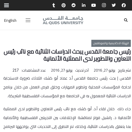
English
الهيئة الاكاديمية والموظفين
رئيس جامعة القدس يبحث الدراسات الثنائية مع نائب رئيس
التعاون والتطوير لدى الممثلية الألمانية
نشر بتاريخ
يوليو 27, 2016
آخر تحديث
يوليو 27, 2016
عدد المشاهدات:
217
القدس | بحث رئيس جامعة القدس أ.د عماد أبو كشك الثلاثاء ضرورة الاستجابة
لحاجة المؤسسات المحلية وتطوير المهارات وخلق فرص العمل من خلال برنامج
الدراسات الثنائية المعمول به في الجامعة مع المؤسسات الفلسطينية الشريكة.
جاء ذلك خلال لقاء أ.د. أبو كشك مع نائب رئيس التعاون والتطوير لدى الممثلية
الألمانية د. راتشيل فولز لمناقشة الإختلافات بين التجربتين الفلسطينية والألمانية
بما يتعلق بالدراسات الثنائية، وكذلك تم التطرق إلى التحديات التي يواجهها البرنامج