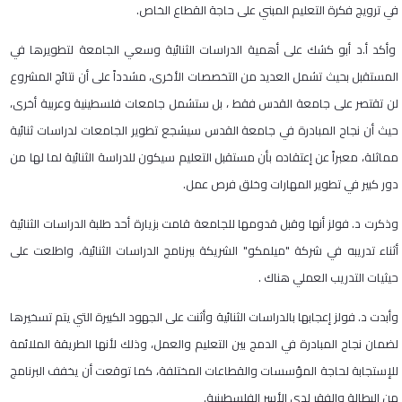
في ترويج فكرة التعليم المبني على حاجة القطاع الخاص.
وأكد أ.د أبو كشك على أهمية الدراسات الثنائية وسعي الجامعة لتطويرها في
المستقبل بحيث تشمل العديد من التخصصات الأخرى، مشدداً على أن نتائج المشروع
لن تقتصر على جامعة القدس فقط ، بل ستشمل جامعات فلسطينية وعربية أخرى،
حيث أن نجاح المبادرة في جامعة القدس سيشجع تطوير الجامعات لدراسات ثنائية
مماثلة، معبراً عن إعتقاده بأن مستقبل التعليم سيكون للدراسة الثنائية لما لها من
دور كبير في تطوير المهارات وخلق فرص عمل.
وذكرت د. فولز أنها وقبل قدومها للجامعة قامت بزيارة أحد طلبة الدراسات الثنائية
أثناء تدريبه في شركة "ميلمكو" الشريكة ببرنامج الدراسات الثنائية، واطلعت على
حيثيات التدريب العملي هناك .
وأبدت د. فولز إعجابها بالدراسات الثنائية وأثنت على الجهود الكبيرة التي يتم تسخيرها
لضمان نجاح المبادرة في الدمج بين التعليم والعمل، وذلك لأنها الطريقة الملائمة
للإستجابة لحاجة المؤسسات والقطاعات المختلفة، كما توقعت أن يخفف البرنامج
من البطالة والفقر لدى الأسر الفلسطينية.