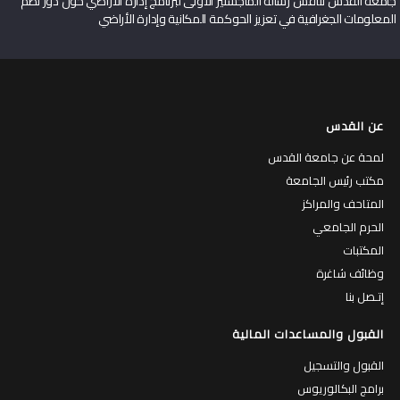
جامعة القدس تناقش رسالة الماجستير الأولى لبرنامج إدارة الأراضي حول دور نظم
المعلومات الجغرافية في تعزيز الحوكمة المكانية وإدارة الأراضي
عن القدس
لمحة عن جامعة القدس
مكتب رئيس الجامعة
المتاحف والمراكز
الحرم الجامعي
المكتبات
وظائف شاغرة
إتـصل بنا
القبول والمساعدات المالية
القبول والتسجيل
برامج البكالوريوس