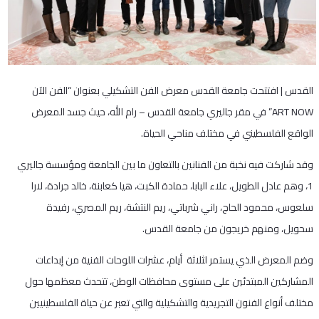
القدس | افتتحت جامعة القدس معرض الفن التشكيلي بعنوان “الفن الآن
ART NOW” في مقر جاليري جامعة القدس – رام الله، حيث جسد المعرض
الواقع الفلسطيني في مختلف مناحي الحياة.
وقد شاركت فيه نخبة من الفنانين بالتعاون ما بين الجامعة ومؤسسة جاليري
1، وهم عادل الطويل، علاء البابا، حمادة الكبت، هيا كعابنة، خالد جرادة، لارا
سلعوس، محمود الحاج، راني شرباتي، ريم النتشة، ريم المصري، رفيدة
سحويل، ومنهم خريجون من جامعة القدس.
وضم المعرض الذي يستمر لثلاثة أيام، عشرات اللوحات الفنية من إبداعات
المشاركين المبتدئين على مستوى محافظات الوطن، تتحدث معظمها حول
مختلف أنواع الفنون التجريدية والتشكيلية والتي تعبر عن حياة الفلسطينيين