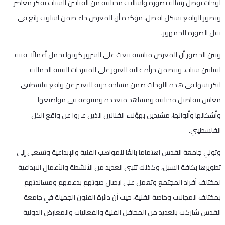
لوحات توصل رسالة بصورة وأساليب مختلفة من الفنانين الشباب بفكر معاصر
ويصور الواقع بشكل افضل، مؤكدة أن المعرض جاء ضمن اسلوب رائع في
نقل الصورة للجمهور.
وبين الحضور أن المعرض مناسبة تبعث على السرور كونها تحمل أعمالًا فنية
لفنانين شباب، ويتضمن جرأة عالية للعثور على المفردات الفنية الجمالية
لتكريسها في هذه اللوحات ضمن مساحة حرية للتعبير عن واقع فلسطيني
معاش بتفاصيل مختلفة ومشاهد متعددة ومتنوعة في مواضيعها
وأشكالها وألوانها، مشيدين بهؤلاء الفنانين الذين عبروا عن واقع الكل
الفلسطيني.
وتولي جامعة القدس اهتماما بالغًا للمواهب الفنية والإبداعية وتسعى إلى
تطويرها بكافة السبل، وكذلك تتبنى العديد من الأنشطة والأعمال الابداعية
لمختلف أفراد المجتمع وتعمل على ايصال صوتهم بدعمهم ومساندتهم
بمختلف المجالات وخاصة الفنية، حيث أن دائرة الفنون الجميلة في جامعة
القدس شاركت بالعديد من المحافل الفنية والفعاليات والمعارض الدولية