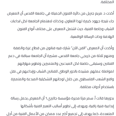
المختلفة.
أكدت د. مريم جبريل من دائرة الفنون الجميلة في جامعة القدس أن المعرض
جاء نتيجة جهود كبيرة لهذا التعاون، وكذلك لاهتمام الجامعة لكل ابداعات
الشباب وخاصة الفنية، حيث اشتمل المعرض على مختلف أنواع الفنون
الهادفة وذات الرسالة الواقعية.
وأكدت أن المعرض “الفن الآن” شارك فيه فنانون من قطاع غزة والضفة
ومنهم ثلاثة من خريجي جامعة القدس، مشيرة أن الجامعة سباقة في دعم
الفنانين وستبقى حاضنة لكل المبدعين والمتميزين وتطوير مهاراتهم
لمواصلة عملهم، مشيدة بالدور الوطني للفنانين الشباب وإبداعهم في نقل
واقع الشعب الفلسطيني من خلال لوحاتهم التشكيلية المبدعة والمتميزة
باستخدام أدوات مختلفة.
بدورها قالت أ. سمر مرثا مديرة مؤسسة جاليري1 أن المعرض يحمل رسالة
إبداعية فنية راقية، ويهدف إلى تطوير أساليب التعبير الفنية بأشكالها
المتعددة، كما يهدف إلى تجميع أكبر عدد ممكن من الأعمال الفنية من أجل