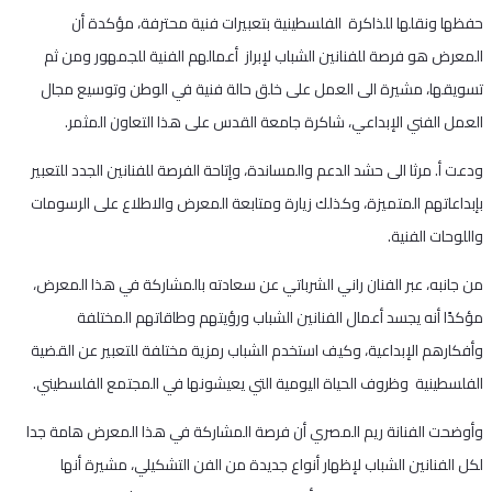
حفظها ونقلها للذاكرة الفلسطينية بتعبيرات فنية محترفة، مؤكدة أن
المعرض هو فرصة للفنانين الشباب لإبراز أعمالهم الفنية للجمهور ومن ثم
تسويقها، مشيرة الى العمل على خلق حالة فنية في الوطن وتوسيع مجال
العمل الفني الإبداعي، شاكرة جامعة القدس على هذا التعاون المثمر.
ودعت أ. مرثا الى حشد الدعم والمساندة، وإتاحة الفرصة للفنانين الجدد للتعبير
بإبداعاتهم المتميزة، وكذلك زيارة ومتابعة المعرض والاطلاع على الرسومات
واللوحات الفنية.
من جانبه، عبر الفنان راني الشرباتي عن سعادته بالمشاركة في هذا المعرض،
مؤكدًا أنه يجسد أعمال الفنانين الشباب ورؤيتهم وطاقاتهم المختلفة
وأفكارهم الإبداعية، وكيف استخدم الشباب رمزية مختلفة للتعبير عن القضية
الفلسطينية وظروف الحياة اليومية التي يعيشونها في المجتمع الفلسطيني.
وأوضحت الفنانة ريم المصري أن فرصة المشاركة في هذا المعرض هامة جدا
لكل الفنانين الشباب لإظهار أنواع جديدة من الفن التشكيلي، مشيرة أنها