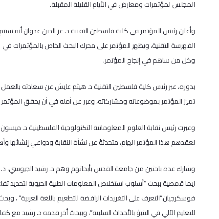
المجلس لمؤتمرات ومعارض في الأيام القليلة المقبلة.
وكل من ساهم في إنجاح المؤتمر.
بدوره، عبر رئيس كلية فلسطين التقنية د. هيثم عايش عن سعادته بالعمل
تميز المؤتمر بموضوعاته ومشاركاته، وعبر عن أمله في أن يحقق المؤتمر 
وعبرت رئيس نقابة العلوم المعلوماتية التكنولوجية الفلسطينية د. ميسو
لعقدهم هذا المؤتمر الهام، متحدثةً عن نشأة النقابة ودواعي إنشائها وأه
وشارك عدة باحثين من جامعة القدس بأبحاثهم وهم د. رشيد الجيوسي، د. را
ايما قمصية ببحث “أسلوب استخلاص المعلومات الطبية الحيوية لتحديد تفاعل
فوسكرجيان.”التعرف على التغريدات الرافضة للتطعيم باللغة العربية” ، وب
للتعليم الآلي في التنبؤ بالأحداث السلبية”، وببحث أخر قدمه د. رشيد مع كفاي