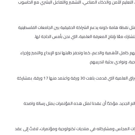
، التعليم الآمن والذكاء الصناعي، التشفير والتفاعل البشري مع الحاسوب
 يمثل نقطة هامة كونه يدعم الشراكة الحقيقية بين الجامعات الفلسطينية
رك معًا بإنتاج المعرفة العلمية، التي نحن بأمس الحاجة لها.
 كامل الأهمية والدعم، كما وتحفز طلبتها نحو الإبداع والتميز وإجراء
ية، ونوادي بحثية لتدريبهم.
وقدم د. عصام اسحق نبذة عن جامعة القدس وبرامجها، مشيرًا إلى أن الأوراق العلمية التي قدمت بلغت 30 ورقة واعتمد منها 17 ورقة، بمشاركة
الم الجديد، مؤكدًا أن عقدنا لمثل هذه المؤتمرات يمثل رسالة واضحة
شاركة 47 مؤسسة، وأشار إلى إنجازات المجلس ومشاركاته في منتديات تكنولوجية ومؤتمرات، لافتً إلى عقد