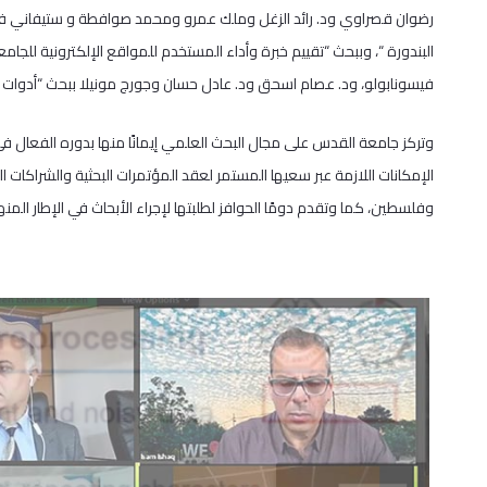
رضوان قصراوي ود. رائد الزغل وملك عمرو ومحمد صوافطة و ستيفاني فيسو
البندورة “، وببحث “تقييم خبرة وأداء المستخدم للمواقع الإلكترونية لل
فيسونابولو، ود. عصام اسحق ود. عادل حسان وجورج مونيلا ببحث “أدوات ال
وتركز جامعة القدس على مجال البحث العلمي إيمانًا منها بدوره الفعال 
الإمكانات اللازمة عبر سعيها المستمر لعقد المؤتمرات البحثية والشراكات 
وفلسطين، كما وتقدم دومًا الحوافز لطلبتها لإجراء الأبحاث في الإطار المن