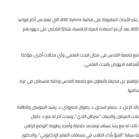
وأعلن رئيس المؤتمر في كلية فلسطين التقنية د. عز الدين عدوان أنه سيتم نشر الأبحاث المقبولة على مكتبة IEEE Xplore، التي تعتبر من أكبر قواعد
الفهرسة التقنية، ويظهر المؤتمر على محرك البحث الخاص بالمؤتمرات في IEEE، بعد أن تم اعتماده للمرة الخامسة، شاكرًا الباحثين على جهودهم
 مع جامعة القدس في مجال البحث العلمي وأي مجالات أخرى، مؤكدًا
أهدافه للنهوض بالبحث العلمي.
ن ابراهيم عن فخرها بالتعاون مع جامعة القدس وكلية فلسطين في غزة
دافها.
ئد الزغل، د. عصام اسحق، د. رضوان قصرواي: د. رشيد الجيوسي والطالبة
ات المرضى والجينات “سرطان الثدي”، وببحث آخر له مع د. دانيال
حث ثالث له مع رشا عساف ومحمد خلاليلة وأمجد رطروط “الوضع الراهن
ة سبانة “التنبؤ بأداء الطلاب في مساقات التعلم الإلكتروني”، والدكتور