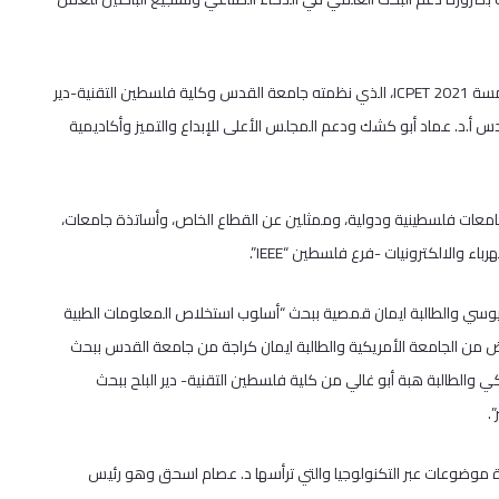
جاء ذلك خلال المؤتمر الدولي للتكنولوجيا الإلكترونية الواعدة بنسخته الخامسة ICPET 2021، الذي نظمته جامعة القدس وكلية فلسطين التقنية-دير
قدس أ.د. عماد أبو كشك ودعم المجلس الأعلى للإبداع والتميز وأكاديمية
معات فلسطينية ودولية، وممثلين عن القطاع الخاص، وأساتذة جامعات،
 والالكترونيات -فرع فلسطين “IEEE”.
جيوسي والطالبة ايمان قمصية ببحث “أسلوب استخلاص المعلومات الطبية
وض من الجامعة الأمريكية والطالبة ايمان كراجة من جامعة القدس ببحث
لـ د. محمد مكي والطالبة هبة أبو غالي من كلية فلسطين التقنية- دير البلح ببحث
.
وضوعات عبر التكنولوجيا والتي ترأسها د. عصام اسحق وهو رئيس