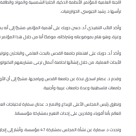
اللجنة العلمية للمؤتمر، الأنظمة الذكية، الخلايا الشمسية والمواد والطاقة
ترأسها د. رشيد الجيوسي، الخوارزميات.
وأكد النائب التنفيذي أ.د. حسن دويك على أهمية المؤتمر، مشيرًا إلى أنه
وغزة، وهو هام بموضوعاته وشراكاته، موضحًا أننا من خلال هذا المؤتمر نتشا
وأكد أ.د. دويك على اهتمام جامعة القدس بالبحث العلمي والباحثين وتوليهم
الأبحاث العملية، من خلال إنشائها لحاضنة أعمال ترعى مشاريعهم التكنولوج
جامعات فلسطينية وعدة جامعات عربية وأجنبية.
وتطرق رئيس المجلس الأعلى للإبداع والتميز د. عدنان سمارة لاحتياجات الع
للعالم بأننا أقوياء وقادرين على إحداث التغيير بمشاركة مؤسساتنا.
وتحدث د. سمارة عن نشأة المجلس بم