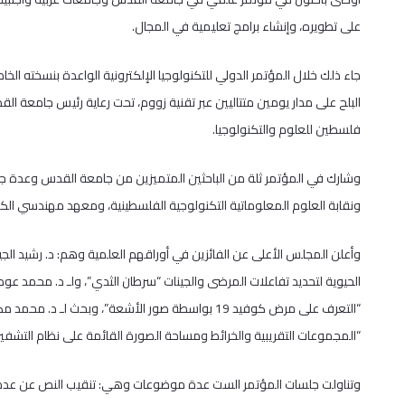
على تطويره، وإنشاء برامج تعليمية في المجال.
البلح على مدار يومين متتاليين عبر تقنية زووم، تحت رعاية رئيس جامعة ال
فلسطين للعلوم والتكنولوجيا.
وشارك في المؤتمر ثلة من الباحثين المتميزين من جامعة القدس وعدة جا
ونقابة العلوم المعلوماتية التكنولوجية الفلسطينية، ومعهد مهندسي الكهرباء
وأعلن المجلس الأعلى عن الفائزين في أوراقهم العلمية وهم: د. رشيد ال
الحيوية لتحديد تفاعلات المرضى والجينات “سرطان الثدي”، ولـ د. محمد ع
“التعرف على مرض كوفيد 19 بواسطة صور الأشعة”، وبحث 
“المجموعات التقريبية والخرائط ومساحة الصورة القائمة على نظام التشفير”
وتناولت جلسات المؤتمر الست عدة موضوعات وهي: تنقيب النص عن عدة م