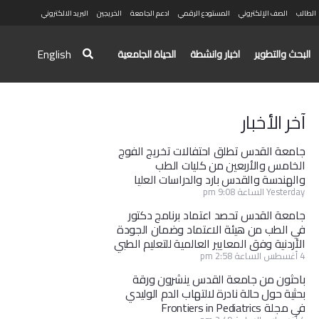
الطالب
الصف الإلكتروني
المستودع الرقمي
ادعم الجامعة
الخريجين
البريد الالكتروني
English
البحث والتطوير
اخبار وانشطة
الحياة الجامعية
آخر الأخبار
جامعة القدس تطلق احتفالات تخريج الفوج
الخامس والأربعين من كليات الطب
والهندسة والقدس بارد والدراسات العليا
Yesterday الساعة 9:08 pm
جامعة القدس تحصد اعتماد برنامج دكتور
في الطب من هيئة الاعتماد وضمان الجودة
الأردنية وفق المعايير العالمية للتعليم الطبي
4 أغسطس الساعة 2:58 pm
باحثون من جامعة القدس ينشرون ورقة
بحثية حول حالة نادرة لالتهاب الدم الوليدي
في مجلة Frontiers in Pediatrics