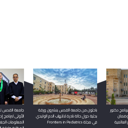
ربما يعجبك أيضا
نامج دكتور
باحثون من جامعة القدس ينشرون ورقة
جامعة القدس تن
وضمان
بحثية حول حالة نادرة لالتهاب الدم الوليدي
الأولى لبرنامج إ
 العالمية
في مجلة Frontiers in Pediatrics
المعلومات الجغر
المكانية وإدارة ا