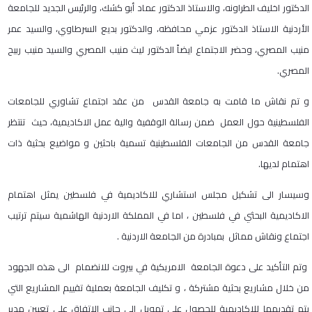
الدكتور اخليف الطراونه، والاستاذ الدكتور عماد أبو كشك، والرئيس الجديد للجامعة
الأردنية الاستاذ الدكتور عزمي محافظه، والدكتور بديع السرطاوي، والسيد عمر
منيب المصري، وحضر الاجتماع ايضاً الدكتور ليث منيب المصري والسيد منيب ربيح
المصري.
و تم نقاش ما قامت به جامعة القدس من عقد اجتماع تشاوري للجامعات
الفلسطينية حول العمل ضمن رسالة الوقفية والية عمل الاكاديمية، حيث تنتظر
جامعة القدس من الجامعات الفلسطينية تسمية باحثين و مواضيع بحثية ذات
اهتمام لديها.
وسيسار الى تشكيل مجلس استشاري للاكاديمية في فلسطين يمثل اهتمام
الاكاديمية البحثي في فلسطين ، اما في المملكة الاردنية الهاشمية سيتم ترتيب
اجتماع ونقاش مماثل بمبادرة من الجامعة الاردنية .
وتم التأكيد على دعوة الجامعة الامريكية في بيروت للانضمام الى هذه الجهود
من خلال مشاريع بحثية مشتركة ، و تكليف الجامعة بعملية تقييم المشاريع التي
يتم تقديمها للاكاديمية للحصول على تمويل الى جانب الاتفاق على تعيين مدير