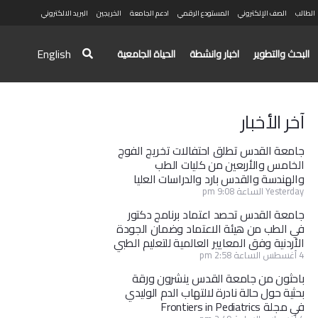
الطالب
الصف الإلكتروني
المستودع الرقمي
ادعم الجامعة
الخريجين
البريد الالكتروني
English
البحث والتطوير
اخبار وانشطة
الحياة الجامعية
آخر الأخبار
جامعة القدس تطلق احتفالات تخريج الفوج
الخامس والأربعين من كليات الطب
والهندسة والقدس بارد والدراسات العليا
Yesterday الساعة 9:08 pm
جامعة القدس تحصد اعتماد برنامج دكتور
في الطب من هيئة الاعتماد وضمان الجودة
الأردنية وفق المعايير العالمية للتعليم الطبي
4 أغسطس الساعة 2:58 pm
باحثون من جامعة القدس ينشرون ورقة
بحثية حول حالة نادرة لالتهاب الدم الوليدي
في مجلة Frontiers in Pediatrics