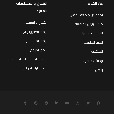
عن القدس
القبول والمساعدات
المالية
لمحة عن جامعة القدس
القبول والتسجيل
مكتب رئيس الجامعة
برامج البكالوريوس
المتاحف والمراكز
برامج الماجستير
الحرم الجامعي
برامج الدبلوم
المكتبات
المنح والمساعدات المالية
وظائف شاغرة
برنامج الزائر الدولي
إتـصل بنا