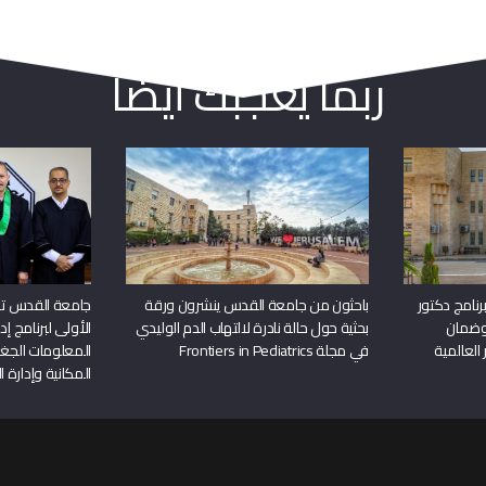
ربما يعجبك أيضا
نامج دكتور
باحثون من جامعة القدس ينشرون ورقة
جامعة القدس تن
وضمان
بحثية حول حالة نادرة لالتهاب الدم الوليدي
الأولى لبرنامج إ
 العالمية
في مجلة Frontiers in Pediatrics
المعلومات الجغر
المكانية وإدارة ا