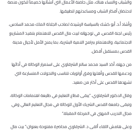
والشباب والنساء هناك، مثل حاضنة الأعمال التي أنشأتها خصيصاً لتكون منصة
لاحتضان أفكار الشباب ومساعدتهم لتطبيقها.
وأشاد أ.د. أبو كشك بالسياسة الرشيدة لصاحب الجلالة الملك محمد السادس،
رئيس لجنة القدس، في توجهاته لبيت مال القدس للاهتمام بتنفيذ المشاريع
الاجتماعية، والاهتمام ببرامج التنمية البشرية، بما يمنح الأمل لأجيال مدينة
القدس بمستقبل أفضل.
من جهته، أكد السيد محمد سالم الشرقاوي على استمرار الوكالة في أدائها
ودعمها للقدس وأهلها وفق أولويات تتناسب والتحولات المتسارعة التي
تشهدها القدس على أكثر من صعيد.
وقال الدكتور الشرقاوي، “يبقى قطاع التعليم في طليعة اهتمامات الوكالة،
وتبقى جامعة القدس الشريك الأول للوكالة في مجال التعليم العالي وفي
مجال التدريب المهني في المرحلة المقبلة.”
وعلى هامش اللقاء ألقى د. الشرقاوي محاضرة مفتوحة بعنوان:” بيت مال