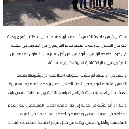
استقبل رئيس جامعة القدس أ.د. عماد أبو كشك المدير المكلف بتسيير وكالة
بيت مال القدس الشريف د. محمد سالم الشرقاوي من المغرب، في مكتبه
في حرم الجامعة الرئيس – أبوديس، من أجل تعزيز سبل التعاون القائمة بين
الطرفين، في إطار الاتفاقية الموقعة بينهما سابقًا.
واستعرض أ.د. عماد أبو كشك التطورات المتلاحقة التي تشهدها جامعة
القدس، والنقلة النوعية في البحث العلمي وفي برامجها المتميزة بعد تبنيها
لعدة نماذج تعليمية حديثة كبرنامج الدراسات الثنائية وبرامج كلية القدس بارد.
وأشار أ.د. أبو كشك في حديثه إلى دور جامعة القدس المجتمعي الذي تقوم
به خاصة في مدينة القدس وتخصيصها لعدة برامج تدعم عمل المرأة
المقدسية وتأهلها للعمل، وذلك من خلال مراكز الجامعة المخصصة للشابات