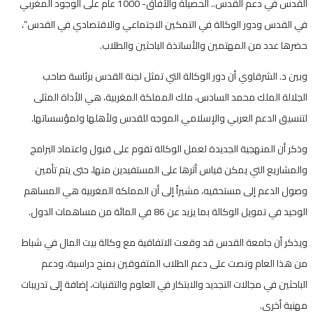
القدس في دعم القدس.. الحصيلة والآفاق- 1000 عام على الوجود المغربي
في القدس ودور الوكالة في التمكين الاجتماعي والاقتصادي في القدس”،
حضرها عدد من المهتمين والأساتذة الباحثين والطلاب.
وبين د. الشرقاوي أن دور الوكالة التي تمثل لجنة القدس برئاسة صاحب
الجلالة الملك محمد السادس، ملك المملكة المغربية، هي الأداة المثلى
لتنسيق الدعم العربي والإسلامي الموجه للقدس ولأهلها ولمؤسساتها.
وذكر أن المنهجية الجديدة لعمل الوكالة تقوم على قبول واعتماد البرامج
والمشاريع التي يمكن قياس أثرها على المستفيدين منها، حتى يتم تأمين
وصول الدعم إلى مستحقيه، مشيراً إلى أن المملكة المغربية هي المساهم
الوحيد في تمويل الوكالة بما يزيد عن 86 في المائة من مساهمات الدول.
ويذكر أن جامعة القدس قد وقعت الاتفاقية مع وكالة بيت المال في شباط
من هذا العام ونصت على دعم الطلاب المتفوقين بمنح دراسية، ودعم
الباحثين في مجالات التجديد والابتكار في العلوم والتقنيات، إضافة إلى تدريبات
مهنية أخرى.