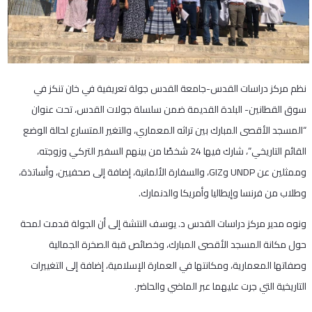
نظم مركز دراسات القدس-جامعة القدس جولة تعريفية في خان تنكز في
سوق القطانين- البلدة القديمة ضمن سلسلة جولات القدس، تحت عنوان
“المسجد الأقصى المبارك بين تراثه المعماري، والتغير المتسارع لحالة الوضع
القائم التاريخي”، شارك فيها 24 شخصًا من بينهم السفير التركي وزوجته،
وممثلين عن UNDP وGIZ، والسفارة الألمانية، إضافة إلى صحفيين، وأساتذة،
وطلاب من فرنسا وإيطاليا وأمريكا والدنمارك.
ونوه مدير مركز دراسات القدس د. يوسف النتشة إلى أن الجولة قدمت لمحة
حول مكانة المسجد الأقصى المبارك، وخصائص قبة الصخرة الجمالية
وصفاتها المعمارية، ومكانتها في العمارة الإسلامية، إضافة إلى التغييرات
التاريخية التي جرت عليهما عبر الماضي والحاضر.