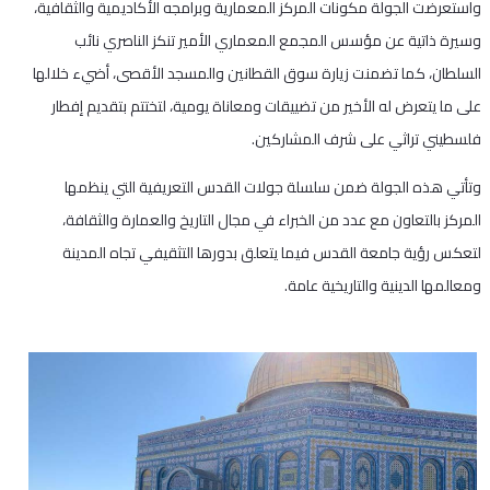
واستعرضت الجولة مكونات المركز المعمارية وبرامجه الأكاديمية والثقافية،
وسيرة ذاتية عن مؤسس المجمع المعماري الأمير تنكز الناصري نائب
السلطان، كما تضمنت زيارة سوق القطانين والمسجد الأقصى، أضيء خلالها
على ما يتعرض له الأخير من تضييقات ومعاناة يومية، لتختتم بتقديم إفطار
فلسطيني تراثي على شرف المشاركين.
وتأتي هذه الجولة ضمن سلسلة جولات القدس التعريفية التي ينظمها
المركز بالتعاون مع عدد من الخبراء في مجال التاريخ والعمارة والثقافة،
لتعكس رؤية جامعة القدس فيما يتعلق بدورها التثقيفي تجاه المدينة
ومعالمها الدينية والتاريخية عامة.