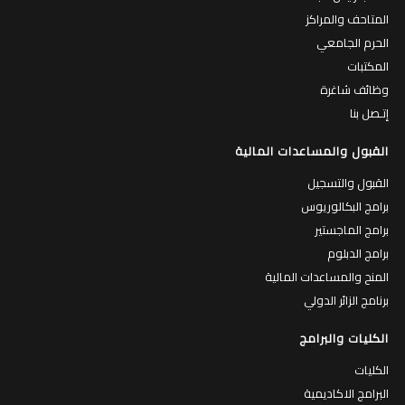
المتاحف والمراكز
الحرم الجامعي
المكتبات
وظائف شاغرة
إتـصل بنا
القبول والمساعدات المالية
القبول والتسجيل
برامج البكالوريوس
برامج الماجستير
برامج الدبلوم
المنح والمساعدات المالية
برنامج الزائر الدولي
الكليات والبرامج
الكليات
البرامج الاكاديمية