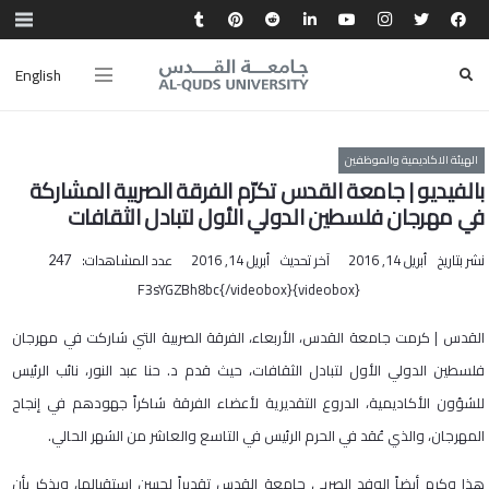
English
الهيئة الاكاديمية والموظفين
بالفيديو | جامعة القدس تكرّم الفرقة الصربية المشاركة
في مهرجان فلسطين الدولي الأول لتبادل الثقافات
نشر بتاريخ
أبريل 14, 2016
آخر تحديث
أبريل 14, 2016
عدد المشاهدات:
247
{videobox}F3sYGZBh8bc{/videobox}
القدس | كرمت جامعة القدس، الأربعاء، الفرقة الصربية التي شاركت في مهرجان
فلسطين الدولي الأول لتبادل الثقافات، حيث قدم د. حنا عبد النور، نائب الرئيس
للشؤون الأكاديمية، الدروع التقديرية لأعضاء الفرقة شاكراً جهودهم في إنجاح
المهرجان، والذي عُقد في الحرم الرئيس في التاسع والعاشر من الشهر الحالي.
هذا وكرم أيضاً الوفد الصربي جامعة القدس تقديراً لحسن استقبالها، ويذكر بأن