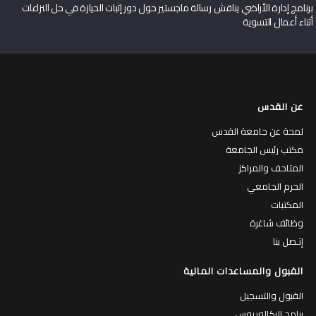
برنامج إدارة الأراضي يناقش رسالة ماجستير حول دور إثبات الحيازة في حل النزاعات
أثناء أعمال التسوية
عن القدس
لمحة عن جامعة القدس
مكتب رئيس الجامعة
المتاحف والمراكز
الحرم الجامعي
المكتبات
وظائف شاغرة
إتـصل بنا
القبول والمساعدات المالية
القبول والتسجيل
برامج البكالوريوس