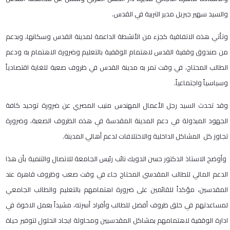
والسيد سهير جبريل مدير التربية في القدس.
وتأتي هذه الاتفاقية كجزء من الأنشطة الداعمة لمدينة القدس وسكانها، وبدعم
من صندوق وقفية القدس لاهتمام الوقفية بالتعليم وضرورة الاهتمام به ودعم
الطالب المحتاج، في وقت تمر به مدينة القدس في ظروف صعبة للغاية اقتصادياً
وسياسياً واجتماعياً.
وقد تحدث السيد رجل الأعمال المهندس منيب المصري عن ضرورة توحيد كافة
الجهود المبذولة في دعم المدينة المقدسة في هذه الظروف الصعبة، وضرورة
تجاوز كل المشاكل الداخلية والاختلافات لدعم أهالي المدينة.
وأوضح الاستاذ الدكتور حسن الدويك نائب رئيس الجامعة للاتصال والتنمية بأن هذا
الدعم المالي للطالب المقدسي المحتاج جاء في وقت صعب وظروف قاهرة عند
المقدسين، مؤكداً للقائمين على ضرورة اهتمامهم بالتعليم والطالب الجامعي
لمساعدتهم في خلق ظروف أفضل للطالب وأفراد أسرته، مشيداً بعمل الاخوة في
ادارة الوقفية لاهتمامهم بمشاكل المقدسيين ومحاولة ايجاد الحلول لتوفير حياة