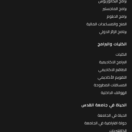
برامج البكالوريوس
برامج الماجستير
برامج الدبلوم
المنح والمساعدات المالية
برنامج الزائر الدولي
الكليات والبرامج
الكليات
البرامج الاكاديمية
الطاقم الاكاديمي
التقويم الأكاديمي
المساقات المطروحة
الهواتف الداخلية
الحياة في جامعة القدس
الحياة في الجامعة
جولة افتراضية في الجامعة
الكافتيريات