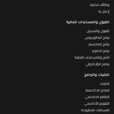
وظائف شاغرة
إتـصل بنا
القبول والمساعدات المالية
القبول والتسجيل
برامج البكالوريوس
برامج الماجستير
برامج الدبلوم
المنح والمساعدات المالية
برنامج الزائر الدولي
الكليات والبرامج
الكليات
البرامج الاكاديمية
الطاقم الاكاديمي
التقويم الأكاديمي
المساقات المطروحة