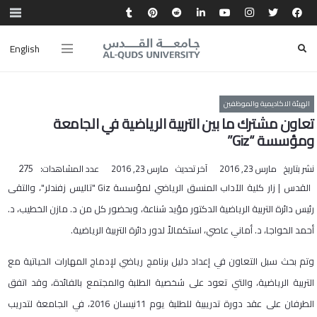
English
الهيئة الاكاديمية والموظفين
تعاون مشترك ما بين التربية الرياضية في الجامعة
ومؤسسة “Giz”
نشر بتاريخ
مارس 23, 2016
آخر تحديث
مارس 23, 2016
عدد المشاهدات:
275
القدس | زار كلية الآداب المنسق الرياضي لمؤسسة Giz "تاليس زفندلر"، والتقى
رئيس دائرة التربية الرياضية الدكتور مؤيد شناعة، وبحضور كل من د. مازن الخطيب، د.
أحمد الخواجا، د. أماني عاصي، استكمالاً لدور دائرة التربية الرياضية.
وتم بحث سبل التعاون في إعداد دليل برنامج رياضي لإدماج المهارات الحياتية مع
التربية الرياضية، والتي تعود على شخصية الطلبة والمجتمع بالفائدة، وقد اتفق
الطرفان على عقد دورة تدريبية للطلبة يوم 11نيسان 2016، في الجامعة لتدريب