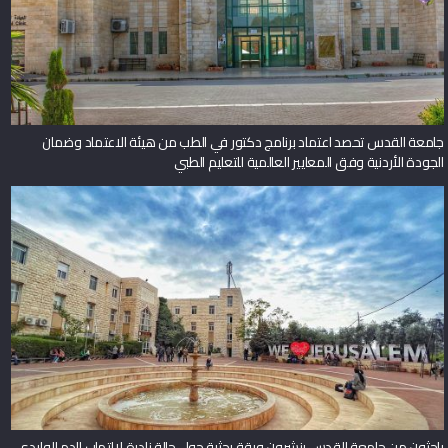
جامعة القدس تحصد اعتماد برنامج دكتور في الطب من هيئة الاعتماد وضمان
الجودة الأردنية وفق المعايير العالمية للتعليم الطبي
باحثون من جامعة القدس ينشرون ورقة بحثية حول حالة نادرة لالتهاب الدم الوليدي