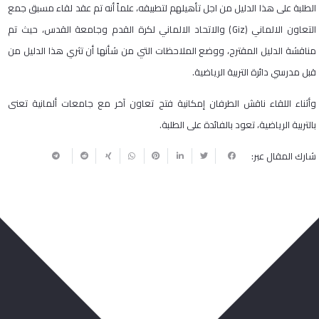
الطلبة على هذا الدليل من اجل تأهيلهم لتطبيقه، علماً أنه تم عقد لقاء مسبق جمع
التعاون الالماني (Giz) والاتحاد الالماني لكرة القدم وجامعة القدس، حيث تم
مناقشة الدليل المقترح، ووضع الملاحظات التي من شأنها أن تثري هذا الدليل من
قبل مدرسي دائرة التربية الرياضية.
وأثناء اللقاء ناقش الطرفان إمكانية فتح تعاون آخر مع جامعات ألمانية تعنى
بالتربية الرياضية، تعود بالفائدة على الطلبة.
شارك المقال عبر:
ربما يعجبك أيضا