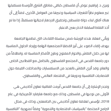
ويرى د. إبراهيم عوض أن فلسطين كباقي مناطق الشرق الأوسط مستقبلها
غير معلوم نظراً للتغيرات السياسية وغيرها من العوامل الأخرى، لافتاً إلى أن
هناك آفاق لبناء دولة فلسطين وتحقيق الازدهار لاجيالها مستقبلاً، إذا ما تم
أخذ النقاط السابقة الذكر بعين الاعتبار.
ويأتي انعقاد هذه الورشة ضمن سلسلة اللقاءات التي تنظمها الجامعة
بهدف إلقاء الضوء على أبرز القضايا المجتمعية الهامة وإيجاد الحلول المناسبة
لها من خلال النقاش والحوار المفتوح وطرح الأفكار المناسبة له، وانطلاقاً من
دور جامعة القدس في المجتمع الفلسطيني بالتكامل مع القطاعين الخاص
والعام، وقد أثري النقاش بالعديد من الاستفسارات والمداخلات القيمة حول
اقتصاديات التنافسية ودورها في الاقتصاد العالمي والفلسطيني.
وتجدر الإشارة إلى أن جامعة القدس أبرمت اتفاقية تعاون أكاديمي هي
الأولى من نوعها في فلسطين، وذلك مع جامعة هارفارد الأمريكية في عام
2018، تؤسس لعلاقة تعاون أكاديمي بين الجامعتين، وذلك في مجال
البرامج المختصة “بالسياسات الاقتصادية والتنموية” وفقاً لمنهجية “التنافسية