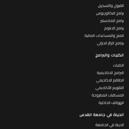
القبول والتسجيل
برامج البكالوريوس
برامج الماجستير
برامج الدبلوم
المنح والمساعدات المالية
برنامج الزائر الدولي
الكليات والبرامج
الكليات
البرامج الاكاديمية
الطاقم الاكاديمي
التقويم الأكاديمي
المساقات المطروحة
الهواتف الداخلية
الحياة في جامعة القدس
الحياة في الجامعة