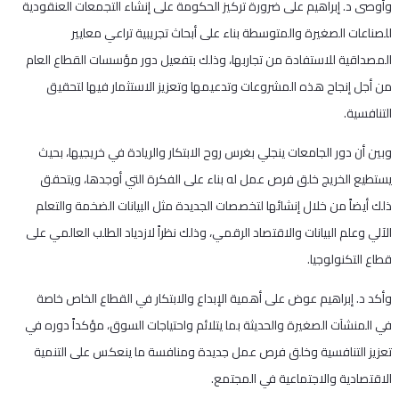
وأوصى د. إبراهيم على ضرورة تركيز الحكومة على إنشاء التجمعات العنقودية
للصناعات الصغيرة والمتوسطة بناء على أبحاث تجريبية تراعي معايير
المصداقية للاستفادة من تجاربها، وذلك بتفعيل دور مؤسسات القطاع العام
من أجل إنجاح هذه المشروعات وتدعيمها وتعزيز الاستثمار فيها لتحقيق
التنافسية.
وبين أن دور الجامعات ينجلي بغرس روح الابتكار والريادة في خريجيها، بحيث
يستطيع الخريج خلق فرص عمل له بناء على الفكرة التي أوجدها، ويتحقق
ذلك أيضاً من خلال إنشائها لتخصصات الجديدة مثل البيانات الضخمة والتعلم
الآلي وعلم البيانات والاقتصاد الرقمي، وذلك نظراً لازدياد الطلب العالمي على
قطاع التكنولوجيا.
وأكد د. إبراهيم عوض على أهمية الإبداع والابتكار في القطاع الخاص خاصة
في المنشآت الصغيرة والحديثة بما يتلائم واحتياجات السوق، مؤكداً دوره في
تعزيز التنافسية وخلق فرص عمل جديدة ومنافسة ما ينعكس على التنمية
الاقتصادية والاجتماعية في المجتمع.