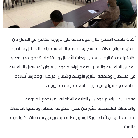
أكدت جامعة القدس خلال ندوة قيمة على ضرورة التكامل في العمل بين
الحكومة والجامعات الفلسطينية لتحقيق التنافسية، جاء ذلك خلال محاضرة
نظمتها عمادة البحث العلمي وكلية الأعمال والاقتصاد، قدمها مدير معهد
القدس للتنافسية والاستراتيجية د. إبراهيم عوض بعنوان “مستقبل التنافسية
في فلسطين ومنطقة الشرق الأوسط وشمال إفريقيا”، وحضرها أساتذة
الجامعة وطلبتها ومن خارج الجامعة عبر منصة “زووم”.
وقد بين د. إبراهيم عوض أن العلاقة التكاملية التي تجمع الحكومة
والجامعات الفلسطينية تنبثق من عمل الحكومة المنظم، ودعمها للجامعات
بمختلف الجوانب لأداء دورها وتخريج طلبة مبدعين في تخصصات تكنولوجية
عالمية.