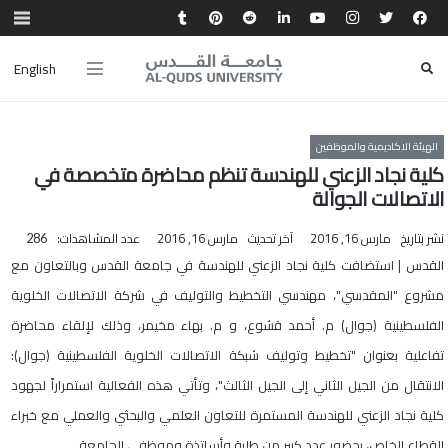
English
الهيئة الاكاديمية والموظفين
كلية نجاد الزعني للهندسة تنظم محاضرة متخصصة في
الاتصالات الجوالة
نشر بتاريخ
مارس 16, 2016
آخر تحديث
مارس 16, 2016
عدد المشاهدات:
286
القدس | استضافت كلية نجاد الزعني للهندسة في جامعة القدس وبالتعاون مع
مشروع "المقدسي"، مهندسي التخطيط والتوليف في شركة الاتصالات الخلوية
الفلسطينية (جوال) م. أحمد قشوع، و م. بهاء مخيمر، وذلك لإلقاء محاضرة
تفاعلية بعنوان "تخطيط وتوليف شبكة الاتصالات الخلوية الفلسطينية (جوال):
الانتقال من الجيل الثاني إلى الجيل الثالث"، وتأتي هذه الفعالية استمراراً لجهود
كلية نجاد الزعني للهندسة المستمرة للتعاون العلمي والبحثي والعملي مع خبراء
القطاع الخاص، بحضور عدد كبير من طلبة وأساتذة وموظفي الجامعة.