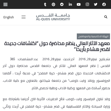
English
الهيئة الاكاديمية والموظفين
معهد الآثار العالي ينظم محاضرة حول “اكتشافات جديدة
لقصر هشام بأريحا”
نشر بتاريخ
فبراير 28, 2016
آخر تحديث
فبراير 28, 2016
عدد المشاهدات:
365
القدس | نظم المعهد العالي للآثار في جامعة القدس محاضرة حول آخر
الاكتشافات الجديدة حول قصر هشام- خربة المفجر" في مدينة أريحا ، ألقاها
البروفسور رونالد وايت كومب" من جامعة شيكاغو، بالتعاون مع كلية الآداب،
بحضور أساتذة من المعهد وكلية الآداب وطلبة تخصص الآثار.
وقد تناول البرفسور وايت كومب نتائج الحفريات الأثرية التي أجراها بالشراكة مع
وزارة السياحة والآثار الفلسطينية في قصر هشام- خربة المفجر في أريحا، وتأتي