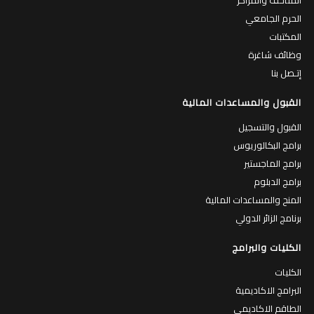
الحرم الجامعي
المكتبات
وظائف شاغرة
إتـصل بنا
القبول والمساعدات المالية
القبول والتسجيل
برامج البكالوريوس
برامج الماجستير
برامج الدبلوم
المنح والمساعدات المالية
برنامج الزائر الدولي
الكليات والبرامج
الكليات
البرامج الاكاديمية
الطاقم الاكاديمي