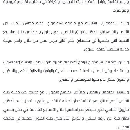
وبرامج ثقافية وتبادل لأعضاء هيئة التدريس، وشراكة في مشاريع أكاديمية وبحثية
ومؤتمرات.
و بادر بالدعوة إلى الشراكة مع جامعة سيوكيونج عضو مجلس الأمناء رجل
الأعمال الفلسطيني الدكتور فاروق الشامي الذي يحاول جاهداً من خلال مشاريع
التنمية التي يقيمها في فلسطين بفتح آفاق فرص عمل من خلال برامج مهنية
حديثة تستجيب لحاجة السوق.
وتشتهر جامعة سيوكونج ببرامج أكاديمية مميزة منها برامج الهندسة والحاسوب
والاقتصاد وفن الجمال خاصة تخصصات العناية بالبشرة والعناية بالشعر والمكياج
والفنون ​بشكل عام منها الموسيقى والمسرح.
وستباشر الجامعتان بالعمل معاً على تصميم وتطوير برامج جديدة تحت مظلة كلية
الفنون الجميلة التي سوف تستحدثها جامعة القدس والتي ستحمل إسم الدكتور
فاروق الشامي الذي سيضع حجر أساسها خلال الأسابيع القادمة في حفل رسمي
يعلن فيه عن تبرعه السخي والكريم لبناء مبنى كلية الفنون الجميلة في جامعة
القدس.