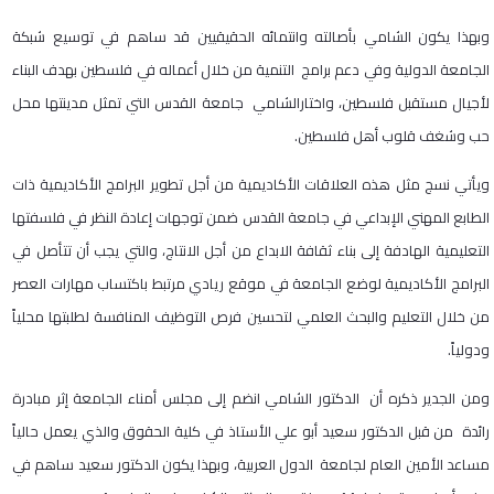
وبهذا يكون الشامي بأصالته وانتمائه الحقيقيين قد ساهم في توسيع شبكة
الجامعة الدولية وفي دعم برامج التنمية من خلال أعماله في فلسطين بهدف البناء
لأجيال مستقبل فلسطين، واختارالشامي جامعة القدس التي تمثل مدينتها محل
حب وشغف قلوب أهل فلسطين.
ويأتي نسج مثل هذه العلاقات الأكاديمية من أجل تطوير البرامج الأكاديمية ذات
الطابع المهني الإبداعي في جامعة القدس ضمن توجهات إعادة النظر في فلسفتها
التعليمية الهادفة إلى بناء ثقافة الابداع من أجل الانتاج، والتي يجب أن تتأصل في
البرامج الأكاديمية لوضع الجامعة في موقع ريادي مرتبط باكتساب مهارات العصر
من خلال التعليم والبحث العلمي لتحسين فرص التوظيف المنافسة لطلبتها محلياً
ودولياً.
ومن الجدير ذكره أن الدكتور الشامي انضم إلى مجلس أمناء الجامعة إثر مبادرة
رائدة من قبل الدكتور سعيد أبو علي الأستاذ في كلية الحقوق والذي يعمل حالياً
مساعد الأمين العام لجامعة الدول العربية، وبهذا يكون الدكتور سعيد ساهم في