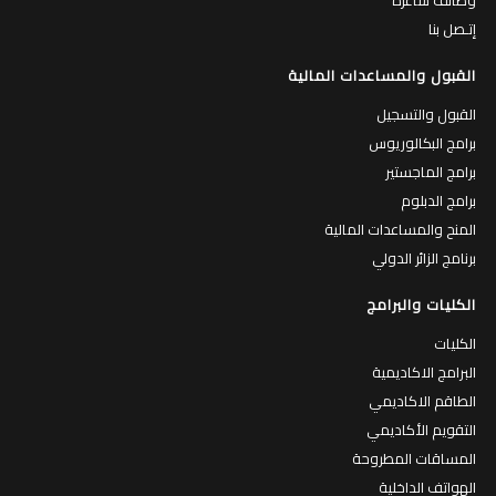
إتـصل بنا
القبول والمساعدات المالية
القبول والتسجيل
برامج البكالوريوس
برامج الماجستير
برامج الدبلوم
المنح والمساعدات المالية
برنامج الزائر الدولي
الكليات والبرامج
الكليات
البرامج الاكاديمية
الطاقم الاكاديمي
التقويم الأكاديمي
المساقات المطروحة
الهواتف الداخلية