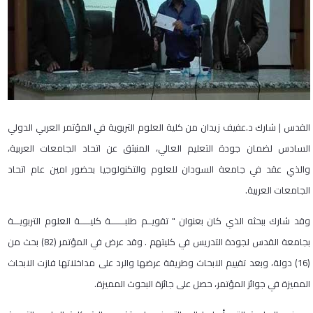
القدس | شارك د.عفيف زيدان من كلية العلوم التربوية في المؤتمر العربي الدولي
السادس لضمان جودة التعليم العالي، المنبثق عن اتحاد الجامعات العربية،
والذي عقد في جامعة السودان للعلوم والتكنولوجيا بحضور امين عام اتحاد
الجامعات العربية.
وقد شارك ببحثه الذي كان بعنوان " تقويــم طلبـــــــة كليـــــة العلوم التربويـــة
بجامعة القدس لجودة التدريس في كليتهم . وقد عرض في المؤتمر (82) بحث من
(16) دولة، وبعد تقييم الابحاث وطريقة عرضها والرد على مداخلاتها فازت الابحاث
المميزة في جوائز المؤتمر، حصل على جائزة البحوث المميزة.