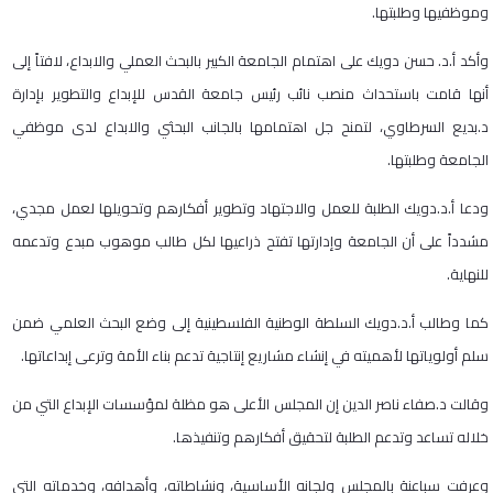
وموظفيها وطلبتها.
وأكد أ.د. حسن دويك على اهتمام الجامعة الكبير بالبحث العملي والابداع، لافتاً إلى
أنها قامت باستحداث منصب نائب رئيس جامعة القدس للإبداع والتطوير بإدارة
د.بديع السرطاوي، لتمنح جل اهتمامها بالجانب البحثي والابداع لدى موظفي
الجامعة وطلبتها.
ودعا أ.د.دويك الطلبة للعمل والاجتهاد وتطوير أفكارهم وتحويلها لعمل مجدي،
مشدداً على أن الجامعة وإدارتها تفتح ذراعيها لكل طالب موهوب مبدع وتدعمه
للنهاية.
كما وطالب أ.د.دويك السلطة الوطنية الفلسطينية إلى وضع البحث العلمي ضمن
سلم أولوياتها لأهميته في إنشاء مشاريع إنتاجية تدعم بناء الأمة وترعى إبداعاتها.
وقالت د.صفاء ناصر الدين إن المجلس الأعلى هو مظلة لمؤسسات الإبداع التي من
خلاله تساعد وتدعم الطلبة لتحقيق أفكارهم وتنفيذها.
وعرفت سباعنة بالمجلس ولجانه الأساسية، ونشاطاته، وأهدافه، وخدماته التي