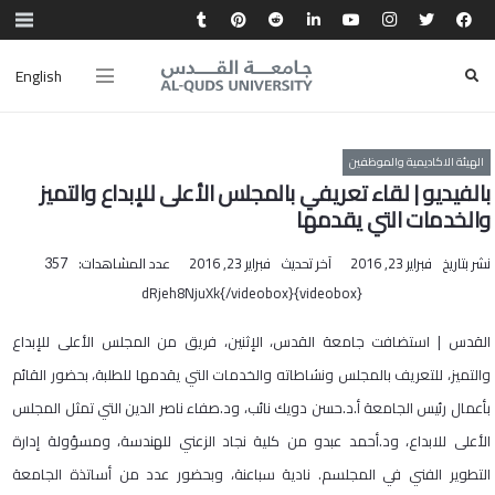
English
الهيئة الاكاديمية والموظفين
بالفيديو | لقاء تعريفي بالمجلس الأعلى للإبداع والتميز
والخدمات التي يقدمها
نشر بتاريخ
فبراير 23, 2016
آخر تحديث
فبراير 23, 2016
عدد المشاهدات:
357
{videobox}dRjeh8NjuXk{/videobox}
القدس | استضافت جامعة القدس، الإثنين، فريق من المجلس الأعلى للإبداع
والتميز، للتعريف بالمجلس ونشاطاته والخدمات التي يقدمها للطلبة، بحضور القائم
بأعمال رئيس الجامعة أ.د.حسن دويك نائب، ود.صفاء ناصر الدين التي تمثل المجلس
الأعلى للابداع، ود.أحمد عبدو من كلية نجاد الزعني للهندسة، ومسؤولة إدارة
التطوير الفني في المجلسم. نادية سباعنة، وبحضور عدد من أساتذة الجامعة