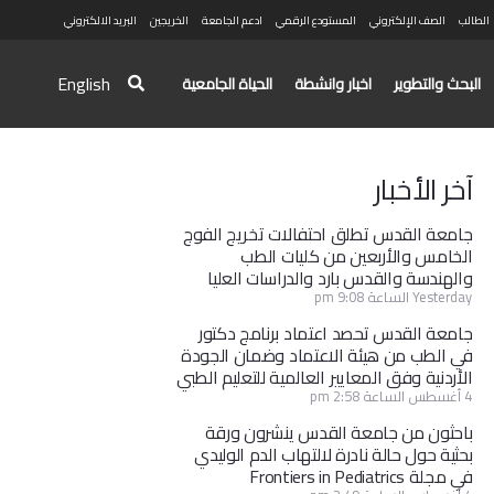
الطالب
الصف الإلكتروني
المستودع الرقمي
ادعم الجامعة
الخريجين
البريد الالكتروني
English
البحث والتطوير
اخبار وانشطة
الحياة الجامعية
آخر الأخبار
جامعة القدس تطلق احتفالات تخريج الفوج
الخامس والأربعين من كليات الطب
والهندسة والقدس بارد والدراسات العليا
Yesterday الساعة 9:08 pm
جامعة القدس تحصد اعتماد برنامج دكتور
في الطب من هيئة الاعتماد وضمان الجودة
الأردنية وفق المعايير العالمية للتعليم الطبي
4 أغسطس الساعة 2:58 pm
باحثون من جامعة القدس ينشرون ورقة
بحثية حول حالة نادرة لالتهاب الدم الوليدي
في مجلة Frontiers in Pediatrics