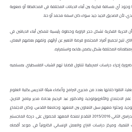
ا وجود أي مسافة فكرية بين أبناء الديانات المختلفة في المحافظة أو صعوبة
، لأن الصديق الجيد جيد سواء كان اسمه محمد أو حنا.
 الحرية الفكرية تشكل حجر الزاوية وخطوة رئيسية لتمكين أبناء الديانتين في
ي تتيح لجميع أفراد المجتمع فرصة التعبير عن آرائهم، وتفهم بعضهم البعض،
 ومنظماته المختلفة بشكل يضمن بقاءه واستمراره.
ضرورة إجراء دراسات امبريقية تتناول قضايا تهم الشباب الفلسطيني بمسلميه
ا، التقوا خلالها بعدد من مديري البرامج وأعضاء هيئة التدريس بكلية العلوم
لم الاجتماع والأنثروبولوجيا، والدكتور عبد الرحيم بنحادة مدير برنامج التاريخ،
ولوجيا، وبحثوا معهم سبل التعاون بين المعهد وجامعة القدس، وكان الاجتماع
مثمراً جداً، حيث باستطاعة خريجي الجامعة والمتوقع تخرجهم على الفصل الدراسي الثاني 2015/2016 التقدم لمنحة المعهد للحصول على درجة الماجستير
 التنمية، ومركز دراسات النزاع والعمل الإنساني الكترونياً في موعد أقصاه