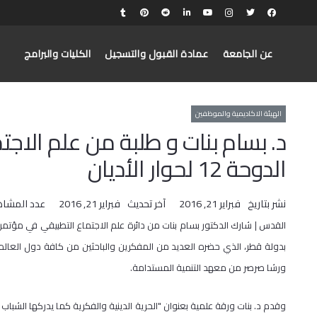
عن الجامعة
عمادة القبول والتسجيل
الكليات والبرامج
الهيئة الاكاديمية والموظفين
د. بسام بنات و طلبة من علم الاج
الدوحة 12 لحوار الأديان
نشر بتاريخ
فبراير 21, 2016
آخر تحديث
فبراير 21, 2016
عدد المشاه
القدس | شارك الدكتور بسام بنات من دائرة علم الاجتماع التطبيقي في مؤتمر ال
بدولة قطر، الذي حضره العديد من المفكرين والباحثين من كافة دول العالم، و
ورشا صرصر من معهد التنمية المستدامة.
وقدم د. بنات ورقة علمية بعنوان "الحرية الدينية والفكرية كما يدركها الش