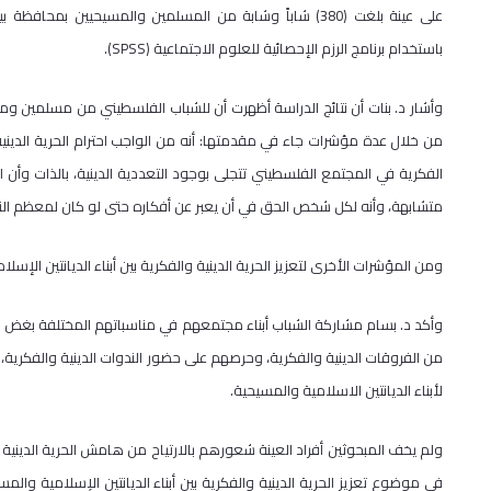
على عينة بلغت (380) شاباً وشابة من المسلمين والمسيحيين بم
باستخدام برنامج الرزم الإحصائية للعلوم الاجتماعية (SPSS).
وأشار د. بنات أن نتائج الدراسة أظهرت أن للشباب الفلسطيني من مسلمين ومس
من خلال عدة مؤشرات جاء في مقدمتها: أنه من الواجب احترام الحرية الدينية 
الفكرية في المجتمع الفلسطيني تتجلى بوجود التعددية الدينية، بالذات وأن ا
متشابهة، وأنه لكل شخص الحق في أن يعبر عن أفكاره حتى لو كان لمعظم الن
ومن المؤشرات الأخرى لتعزيز الحرية الدينية والفكرية بين أبناء الديانتين الإ
وأكد د. بسام مشاركة الشباب أبناء مجتمعهم في مناسباتهم المختلفة بغض النظ
من الفروقات الدينية والفكرية، وحرصهم على حضور الندوات الدينية والفكرية، و
لأبناء الديانتين الاسلامية والمسيحية.
ولم يخف المبحوثين أفراد العينة شعورهم بالارتياح من هامش الحرية الدينية وا
في موضوع تعزيز الحرية الدينية والفكرية بين أبناء الديانتين الإسلامية 