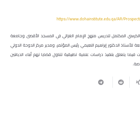
https://www.dohainstitute.edu.qa/AR/Prospec
الكرسي المكتمل لتدريس منهج الإمام الغزالي في المسجد الأقصى وجامعة
ة للأستاذ الدكتور إبراهيم النعيمي رئيس المؤتمر، ومدير مركز الدوحة الدولي
فيما يتعلق بتنفيذ دراسات علمية تطبيقية تتناول قضايا تهم أبناء الديانتين
صة.