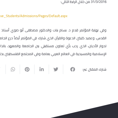
31/3/2016 من خلال الرابط التالي:
tive_Students/Admissions/Pages/Default.aspx
وفي نهاية المؤتمر قدم د. بسام بنات والدكتور مصطفى أبو صوي أستاذ 
القدس، وعميد كليتي الدعوة والقرآن الذي شارك في المؤتمر أيضاً درع الجامع
لحوار الأديان، الذي رحب بأي تعاون مستقبلي بين الجامعة والمعهد، بالذات 
الإسلامية والمسيحية في العالم العربي بعامة وفي المجتمع الفلسطيني بخا
شارك المقال عبر: