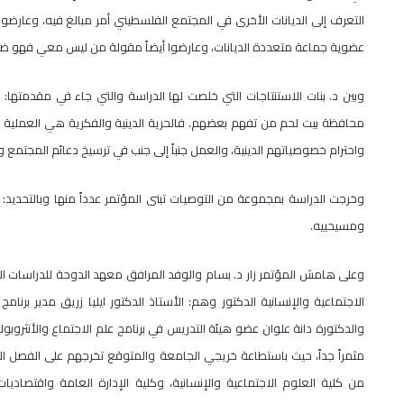
التعرف إلى الديانات الأخرى في المجتمع الفلسطيني أمر مبالغ فيه، وعارضو
عضوية جماعة متعددة الديانات، وعارضوا أيضاً مقولة من ليس معي فهو ضدي
وبين د. بنات الاستنتاجات التي خلصت لها الدراسة والتي جاء في مقدمتها: أن
محافظة بيت لحم من تفهم بعضهم. فالحرية الدينية والفكرية هي العملية الت
واحترام خصوصياتهم الدينية، والعمل جنباً إلى جنب في ترسيخ دعائم المجتمع
وخرجت الدراسة بمجموعة من التوصيات تبنى المؤتمر عدداً منها وبالتحديد: 
ومسيحييه.
وعلى هامش المؤتمر زار د. بسام والوفد المرافق معهد الدوحة للدراسات العلي
الاجتماعية والإنسانية الدكتور وهم: الأستاذ الدكتور ايليا زريق مدير برنامج ع
والدكتورة دانة علوان عضو هيئة التدريس في برنامج علم الاجتماع والأنثروب
من كلية العلوم الاجتماعية والإنسانية، وكلية الإدارة العامة واقتصاديات