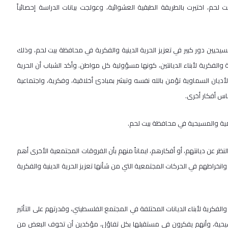
حافظة بيت لحم، اختيرت بالطريقة الطبقية العشوائية، وعولجت بيانات الدراسة إحصائياً
يحيين دور كبير في تعزيز الحرية الدينية والفكرية في محافظة بيت لحم، وذلك
والفكرية لأبناء الديانتين، كونها مسؤولية كل مواطن. وأكد الشباب أن الحرية
لأديان السماوية تؤمن بالله نفسه وتبشر بمبادئ أخلاقية، وفكرية، واجتماعية
اس أفكار أخرى.
سلامية والمسيحية في محافظة بيت لحم.
ر عن ديانتهم، أو أفكارهم، ايماناً منهم بأن الفروقات المجتمعية الأخرى أهم
انخراطهم في الحركات المجتمعية التي من شأنها تعزيز الحرية الدينية والفكرية
لفكرية لأبناء الديانات المختلفة في المجتمع الفلسطيني، وقدرتهم على التأثير
والمسيحية، وأنهم يفكرون في مستقبلها بكل تفاؤل، مؤكدين أن تخوف البعض من