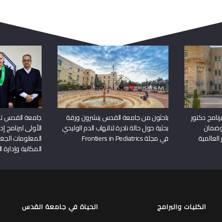
ربما يعجبك أيضا
نامج دكتور
باحثون من جامعة القدس ينشرون ورقة
جامعة القدس تن
وضمان
بحثية حول حالة نادرة لالتهاب الدم الوليدي
الأولى لبرنامج إ
 العالمية
في مجلة Frontiers in Pediatrics
المعلومات الجغر
المكانية وإدارة ا
الكليات والبرامج
الحياة في جامعة القدس